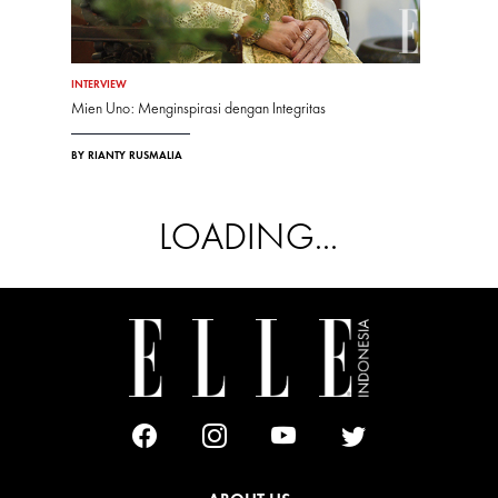
INTERVIEW
Mien Uno: Menginspirasi dengan Integritas
BY RIANTY RUSMALIA
LOADING...