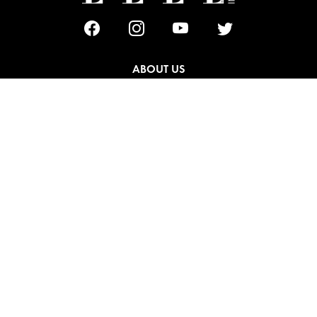
ABOUT US
MASTHEAD
CONTACT
ADVERTISING
SUBSCRIBE
TERMS & CONDITIONS
PRIVACY POLICY
JOIN OUR NEWSLETTER
SIGN UP