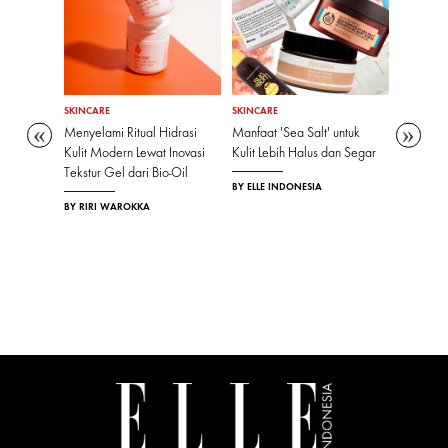
SKINCARE
SKINCARE
SKINCARE
n untuk
Menyelami Ritual Hidrasi
Manfaat 'Sea Salt' untuk
Lewat Ke
ng Lebih
Kulit Modern Lewat Inovasi
Kulit Lebih Halus dan Segar
Pertaman
Tekstur Gel dari Bio-Oil
II Mengh
BY ELLE INDONESIA
Pengalam
BY RIRI WAROKKA
Premium 
Layanan d
Berkelas
Eksklusif
BY RIRI 