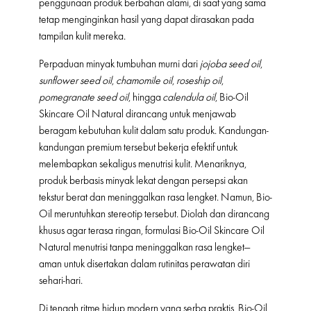
penggunaan produk berbahan alami, di saat yang sama
tetap menginginkan hasil yang dapat dirasakan pada
tampilan kulit mereka.
Perpaduan minyak tumbuhan murni dari
jojoba seed oil
,
sunflower seed oil
,
chamomile oil
,
roseship oil
,
pomegranate seed oil
, hingga
calendula oil
, Bio-Oil
Skincare Oil Natural dirancang untuk menjawab
beragam kebutuhan kulit dalam satu produk. Kandungan-
kandungan premium tersebut bekerja efektif untuk
melembapkan sekaligus menutrisi kulit. Menariknya,
produk berbasis minyak lekat dengan persepsi akan
tekstur berat dan meninggalkan rasa lengket. Namun, Bio-
Oil meruntuhkan stereotip tersebut. Diolah dan dirancang
khusus agar terasa ringan, formulasi Bio-Oil Skincare Oil
Natural menutrisi tanpa meninggalkan rasa lengket—
aman untuk disertakan dalam rutinitas perawatan diri
sehari-hari.
Di tengah ritme hidup modern yang serba praktis, Bio-Oil