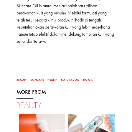
Skincare Oil Natural menjadi salah satu pilihan
perawatan kulit yang
mindful
. Melalui formulasi yang
telah teruji secara klinis, produk ini hadir di tengah
kebutuhan akan perawatan kulit yang lebih sederhana
namun tetap efektif dalam mendukung tampilan kulit yang
sehat dan terawat.
BEAUTY
SKINCARE
HEALTH
NATURAL OIL
BIO-OIL
MORE FROM
BEAUTY