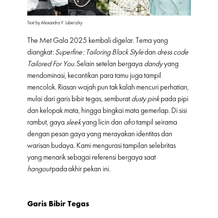
Text by Alexandra Y. Luberizky
The Met Gala 2025 kembali digelar. Tema yang
diangkat:
Superfine: Tailoring Black Style
dan
dress code
Tailored For You.
Selain setelan bergaya
d
andy
yang
mendominasi, kecantikan para tamu juga tampil
mencolok. Riasan wajah pun tak kalah mencuri perhatian,
mulai dari garis bibir tegas, semburat
dusty pink
pada pipi
dan kelopak mata, hingga bingkai mata gemerlap. Di sisi
rambut, gaya
sleek
yang licin dan
afro
tampil seirama
dengan pesan gaya yang merayakan identitas dan
warisan budaya. Kami mengurasi tampilan selebritas
yang menarik sebagai referensi bergaya saat
hangout
pada akhir pekan ini.
Garis Bibir Tegas