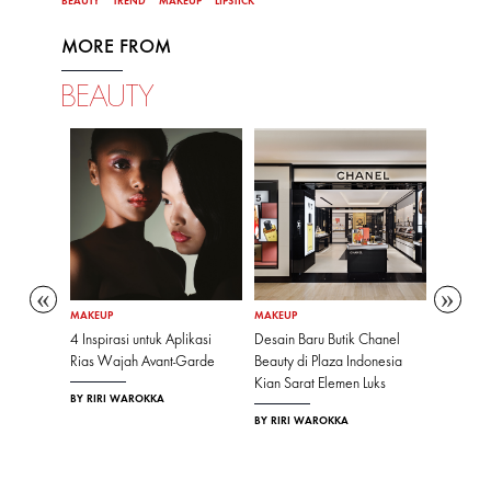
BEAUTY
TREND
MAKEUP
LIPSTICK
MORE FROM
BEAUTY
MAKEUP
MAKEUP
MAKEUP
ah yang
4 Inspirasi untuk Aplikasi
Desain Baru Butik Chanel
10 Inspir
imbol-
Rias Wajah Avant-Garde
Beauty di Plaza Indonesia
Manifes
n
Kian Sarat Elemen Luks
Timnas P
BY RIRI WAROKKA
BY RIRI WAROKKA
BY AYU N