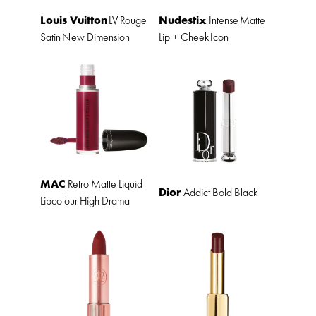
Louis Vuitton
Nudestix
LV Rouge
Intense
Matte
Satin
New Dimension
Lip + Cheek
Icon
MAC
Retro Matte Liquid
Dior
Add
ict Bold Black
Lipcolour High Drama