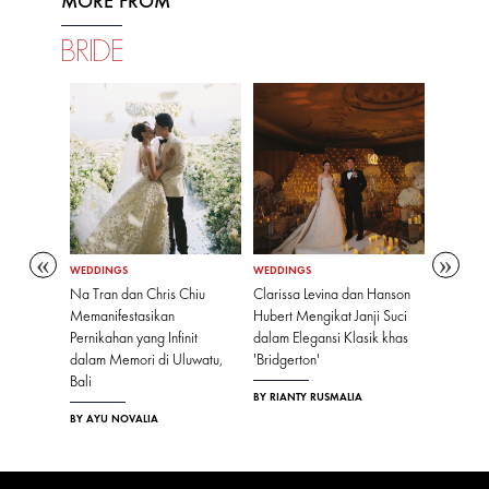
MORE FROM
BRIDE
WEDDINGS
WEDDINGS
WEDDING
d dan
Na Tran dan Chris Chiu
Clarissa Levina dan Hanson
Clarissa
enikah
Memanifestasikan
Hubert Mengikat Janji Suci
Anthony P
e Tuscany
Pernikahan yang Infinit
dalam Elegansi Klasik khas
Gelar Pe
dalam Memori di Uluwatu,
'Bridgerton'
Angeles 
Bali
'Dune'
BY RIANTY RUSMALIA
BY AYU NOVALIA
BY RIANT