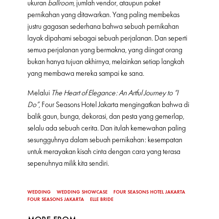
ukuran
ballroom
, jumlah vendor, ataupun paket
pernikahan yang ditawarkan. Yang paling membekas
justru gagasan sederhana bahwa sebuah pernikahan
layak dipahami sebagai sebuah perjalanan. Dan seperti
semua perjalanan yang bermakna, yang diingat orang
bukan hanya tujuan akhirnya, melainkan setiap langkah
yang membawa mereka sampai ke sana.
Melalui
The Heart of Elegance: An Artful Journey to “I
Do”
, Four Seasons Hotel Jakarta mengingatkan bahwa di
balik gaun, bunga, dekorasi, dan pesta yang gemerlap,
selalu ada sebuah cerita. Dan itulah kemewahan paling
sesungguhnya dalam sebuah pernikahan: kesempatan
untuk merayakan kisah cinta dengan cara yang terasa
sepenuhnya milik kita sendiri.
WEDDING
WEDDING SHOWCASE
FOUR SEASONS HOTEL JAKARTA
FOUR SEASONS JAKARTA
ELLE BRIDE