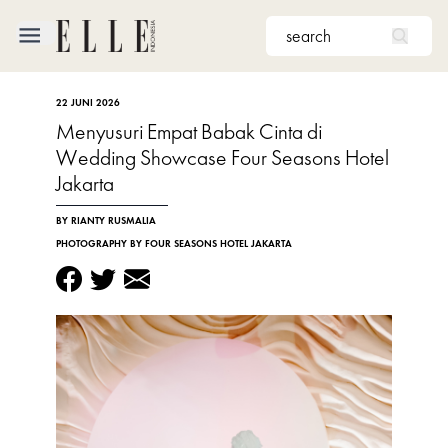
×
22 JUNI 2026
FASHION
Menyusuri Empat Babak Cinta di
Wedding Showcase Four Seasons Hotel
BEAUTY
Jakarta
CULTURE
BY RIANTY RUSMALIA
PHOTOGRAPHY BY FOUR SEASONS HOTEL JAKARTA
LIFE
BRIDE
ELLE
TV
SHOP