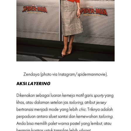
Zendaya (photo via Instagram/spidermanmovie).
AKSI
LAYERING
Dikenakan sebagai luaran kemeja motif garis
sporty
yang
khas, atau dalaman setelan jas
tailoring
, atribut
jersey
bertransisi menjadi mode yang lebih
chic
. Triknya adalah
perpaduan antara siluet santai dan kemewahan
tailoring
.
Anda bisa memilih palet warna pastel yang lembut, atau
bermain kontras untuk tampilan lebih
vibrant
.