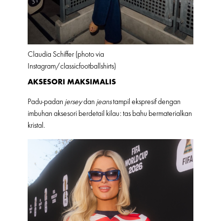
Claudia Schiffer (photo via
Instagram/classicfootballshirts)
AKSESORI MAKSIMALIS
Padu-padan
jersey
dan
jeans
tampil ekspresif dengan
imbuhan aksesori berdetail kilau: tas bahu bermaterialkan
kristal.