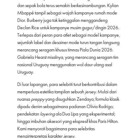
dan sepak bola terus semakin berkesinambungan. Kylian
Mbappé tampil sebagai wajah kampanye rumah mode
Dior. Burberry juga tak ketinggalan menggandeng
Declan Rice untuk kampanye musim gugur/dingin 2026.
Terlepas dari peran para atlet sebagai model kampanye,
sejumlah label dan desainer mode turun tangan langsung
merancang seragam khusus timnas Piala Dunia 2026.
Gabriela Hearst misalnya, yang merancang seragam tim
nasional Uruguay menggunakan wol daur ulang asal
Uruguay.
Di luar lapangan, para selebriti turut berkontribusi dalam
memperluas estetika tampilan sebuah
jersey
. Mulai dari
nuansa
preppy
yang disuguhkan Zendaya; formula klasik
dipadu denim sebagaimana padanan Olivia Rodrigo;
pendekatan
layering
ala Dua Lipa yang eksperimental;
hingga imbuhan aksesori yang ekspresif khas Paris Hilton.
Kami menyoroti bagaimana para selebritas
menginterpretasi karakter
jersey
.