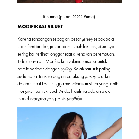
Rihanna (photo DOC. Puma).
MODIFIKASI SILUET
Karena rancangan sebagian besar
jersey
sepak bola
lebih familiar dengan proporsi tubuh laki-laki, siluetnya
sering kali terlihat longgar saat dikenakan perempuan.
Tidak masalah. Manfaatkan volume tersebut untuk
bereksperimen dengan
styling
. Salah satu trik paling
sederhana: tarik ke bagian belakang
jersey
lalu ikat
dalam simpul kecil hingga menciptakan siluet yang lebih
mengikuti bentuk tubuh Anda. Hasilnya adalah efek
model
cropped
yang lebih
youthfull
.