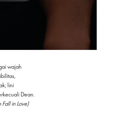
agai wajah
ilitas,
; lini
erkecuali Dean.
 Fall in Love)