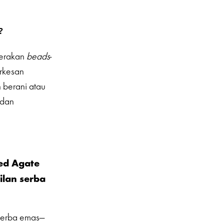
?
Gerakan
beads
-
erkesan
 berani atau
 dan
ed Agate
lan serba
serba emas—