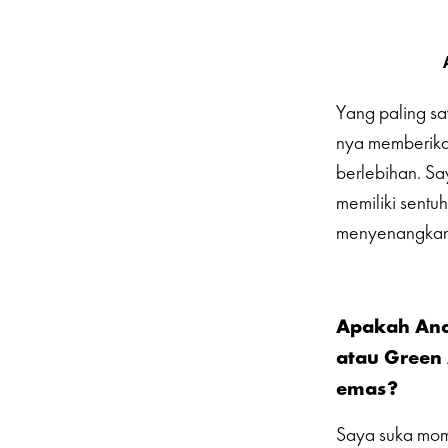
Yang paling s
nya memberikan
berlebihan. Sa
memiliki sentu
menyenangkan 
Apakah Anda
atau Green
emas?
Saya suka mom