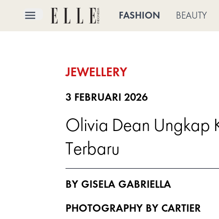
×
FASHION
BEAUTY
FASHION
JEWELLERY
BEAUTY
CULTURE
3 FEBRUARI 2026
Olivia Dean Ungkap K
LIFE
Terbaru
BRIDE
ELLE
BY GISELA GABRIELLA
TV
PHOTOGRAPHY BY CARTIER
SHOP