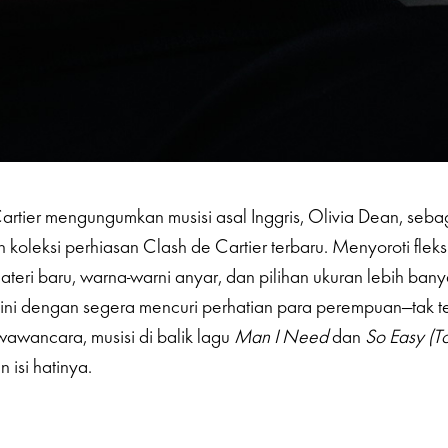
 Cartier mengungumkan musisi asal Inggris, Olivia Dean, seb
koleksi perhiasan Clash de Cartier terbaru. Menyoroti fleksib
eri baru, warna-warni anyar, dan pilihan ukuran lebih banyak
 ini dengan segera mencuri perhatian para perempuan—tak t
awancara, musisi di balik lagu
Man I Need
dan
So Easy (To
 isi hatinya.