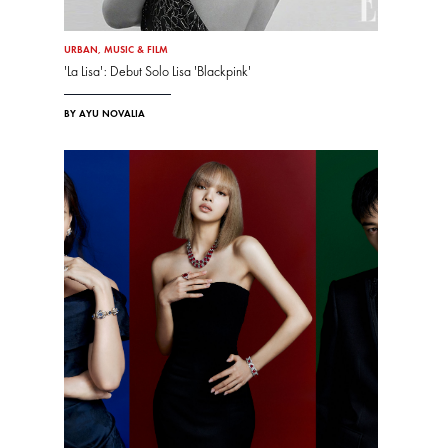
URBAN
,
MUSIC & FILM
'La Lisa': Debut Solo Lisa 'Blackpink'
BY AYU NOVALIA