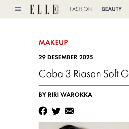
×
FASHION
BEAUTY
FASHION
MAKEUP
BEAUTY
CULTURE
29 DESEMBER 2025
Coba 3 Riasan Soft Gl
LIFE
BRIDE
BY RIRI WAROKKA
ELLE
TV
SHOP