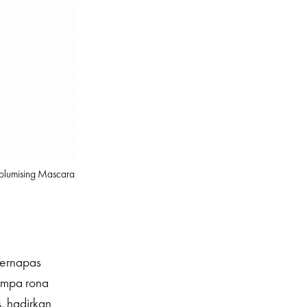
 Volumising Mascara
bernapas
timpa rona
s, hadirkan