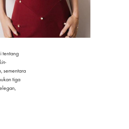
ni tentang
kin-
n, sementara
mukan tiga
 elegan,