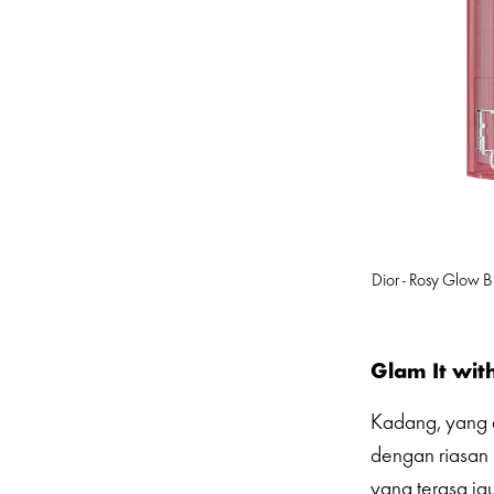
Dior - Rosy Glow Bl
Glam It wit
Kadang, yang d
dengan riasan 
yang terasa ja