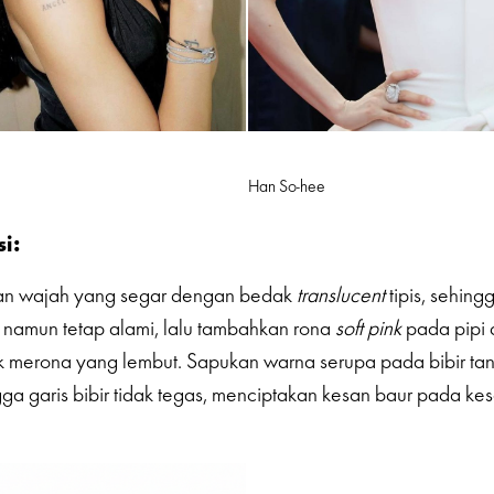
Han So-hee
i:
lan wajah yang segar dengan bedak
translucent
tipis, sehing
namun tetap alami, lalu tambahkan rona
soft pink
pada pipi 
ek merona yang lembut. Sapukan warna serupa pada bibir t
ga garis bibir tidak tegas, menciptakan kesan baur pada ke