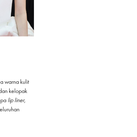
ga warna kulit
dan kelopak
anpa
lip liner
,
seluruhan