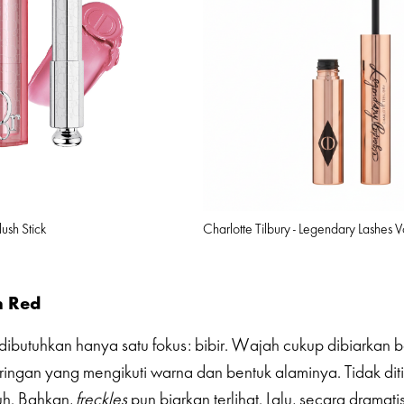
ush Stick
Charlotte Tilbury - Legendary Lashes
h Red
ibutuhkan hanya satu fokus: bibir. Wajah cukup dibiarkan 
ringan yang mengikuti warna dan bentuk alaminya. Tidak di
uh. Bahkan,
freckles
pun biarkan terlihat. Lalu, secara dramati