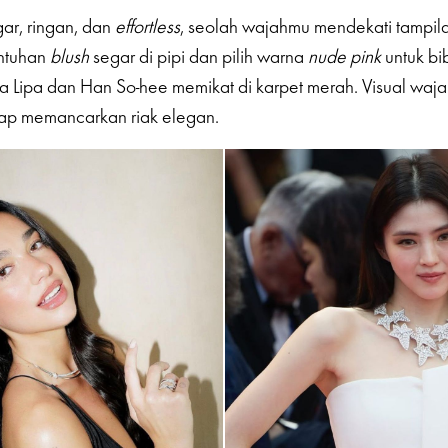
gar, ringan, dan
effortless
, seolah wajahmu mendekati tampila
ntuhan
blush
segar di pipi dan pilih warna
nude pink
untuk bib
 Lipa dan Han So-hee memikat di karpet merah. Visual waj
tetap memancarkan riak elegan.