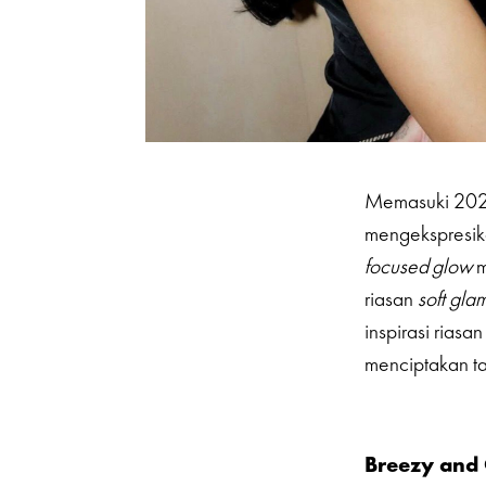
Memasuki 2026
mengekspresika
focused
glow
m
riasan
soft gla
inspirasi rias
menciptakan ta
Breezy and 