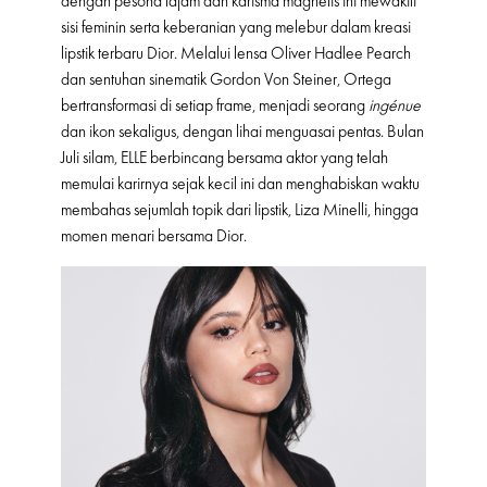
dengan pesona tajam dan karisma magnetis ini mewakili
sisi feminin serta keberanian yang melebur dalam kreasi
lipstik terbaru Dior. Melalui lensa Oliver Hadlee Pearch
dan sentuhan sinematik Gordon Von Steiner, Ortega
bertransformasi di setiap frame, menjadi seorang
ingénue
dan ikon sekaligus, dengan lihai menguasai pentas. Bulan
Juli silam, ELLE berbincang bersama aktor yang telah
memulai karirnya sejak kecil ini dan menghabiskan waktu
membahas sejumlah topik dari lipstik, Liza Minelli, hingga
momen menari bersama Dior.