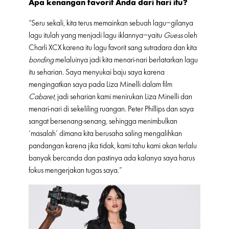
Apa kenangan favorit Anda dari hari itu?
“Seru sekali, kita terus memainkan sebuah lagu–gilanya
lagu itulah yang menjadi lagu iklannya–yaitu
Guess
oleh
Charli XCX karena itu lagu favorit sang sutradara dan kita
bonding
melaluinya jadi kita menari-nari berlatarkan lagu
itu seharian. Saya menyukai baju saya karena
mengingatkan saya pada Liza Minelli dalam film
Cabaret
, jadi seharian kami menirukan Liza Minelli dan
menari-nari di sekeliling ruangan. Peter Phillips dan saya
sangat bersenang-senang, sehingga menimbulkan
‘masalah’ dimana kita berusaha saling mengalihkan
pandangan karena jika tidak, kami tahu kami akan terlalu
banyak bercanda dan pastinya ada kalanya saya harus
fokus mengerjakan tugas saya.”