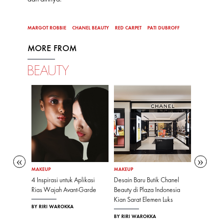
MARGOT ROBBIE
CHANEL BEAUTY
RED CARPET
PATI DUBROFF
MORE FROM
BEAUTY
MAKEUP
MAKEUP
MAKEUP
ah Rona
4 Inspirasi untuk Aplikasi
Desain Baru Butik Chanel
10 Inspir
Rias Wajah Avant-Garde
Beauty di Plaza Indonesia
Manifes
as Wajah
Kian Sarat Elemen Luks
Timnas P
BY RIRI WAROKKA
BY RIRI WAROKKA
BY AYU N