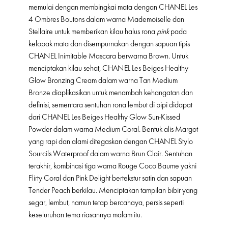
memulai dengan membingkai mata dengan CHANEL Les
4 Ombres Boutons dalam warna Mademoiselle dan
Stellaire untuk memberikan kilau halus rona
pink
pada
kelopak mata dan disempurnakan dengan sapuan tipis
CHANEL Inimitable Mascara berwarna Brown. Untuk
menciptakan kilau sehat, CHANEL Les Beiges Healthy
Glow Bronzing Cream dalam warna Tan Medium
Bronze diaplikasikan untuk menambah kehangatan dan
definisi, sementara sentuhan rona lembut di pipi didapat
dari CHANEL Les Beiges Healthy Glow Sun-Kissed
Powder dalam warna Medium Coral. Bentuk alis Margot
yang rapi dan alami ditegaskan dengan CHANEL Stylo
Sourcils Waterproof dalam warna Brun Clair. Sentuhan
terakhir, kombinasi tiga warna Rouge Coco Baume yakni
Flirty Coral dan Pink Delight bertekstur satin dan sapuan
Tender Peach berkilau. Menciptakan tampilan bibir yang
segar, lembut, namun tetap bercahaya, persis seperti
keseluruhan tema riasannya malam itu.