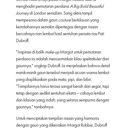
menghadiri pemutaran perdana
A Big Bold Beautiful
Journey
di London semalam. Sang aktris tampil
mempesona dalam gaun
couture
berkilauan yang
keindahannya semakin dipertegas dengan riasan
bercahaya nan lembut hasil sentuhan penata rias Pati
Dubroff.
"Inspirasi di balik
make-up
Margot untuk pemutaran
perdana ini adalah mencerminkan kilau spektakuler dari
gaunnya," ungkap Dubroff. Ia menjelaskan bahwa detail
manik-manik gaun tersebut menjadi acuan warna lembut
yang diaplikasikan pada mata, pipi, dan bibir.
"Tampilannya harus terasa sangat bersih dan segar, tapi
tetap dengan sedikit sentuhan ekstra — cahaya lembut
dan kilauan yang indah, yang selaras sempurna dengan
gaunnya," tambahnya.
Untuk menciptakan tampilan riasan yang harmonis
dengan gaun yang dikenakan Margot Robbie, Dubroff