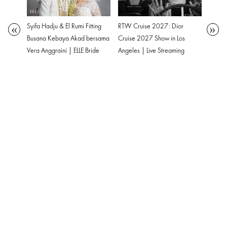
Syifa Hadju & El Rumi Fitting
Syifa 
a
RTW Cruise 2027: Dior
Busana Kebaya Akad bersama
Awal 
n Hal-
Cruise 2027 Show in Los
Vera Anggraini | ELLE Bride
Bersa
t Ia
Angeles | Live Streaming
Masa 
ything
Bride