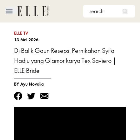
×
FASHION
ELLE TV
13 Mei 2026
BEAUTY
Di Balik Gaun Resepsi Pernikahan Syifa
Hadju yang Glamor karya Tex Saviero |
CULTURE
ELLE Bride
LIFE
BY Ayu Novalia
BRIDE
ELLE
TV
SHOP