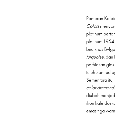
Pameran Kaleid
Colors
menyoro
platinum bert
platinum 1954
biru khas Bvlg
turquoise
, dan
perhiasan gio
tujuh zamrud a
Sementara itu,
color diamond
diubah menjadi
ikon kaleidosk
emas tiga warn