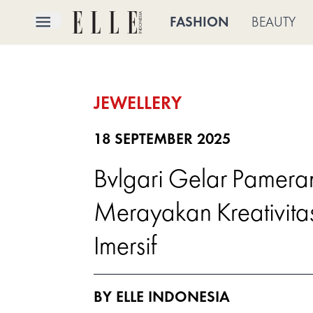
×
FASHION
BEAUTY
FASHION
JEWELLERY
BEAUTY
CULTURE
18 SEPTEMBER 2025
Bvlgari Gelar Pameran
LIFE
Merayakan Kreativitas
BRIDE
Imersif
ELLE
TV
BY ELLE INDONESIA
SHOP