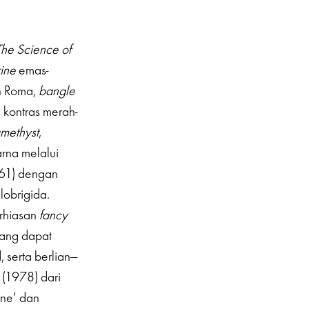
he Science of
rine
emas-
n Roma,
bangle
 kontras merah-
methyst
,
rna melalui
961) dengan
lobrigida.
rhiasan
fancy
yang dapat
, serta berlian—
 (1978) dari
one’ dan