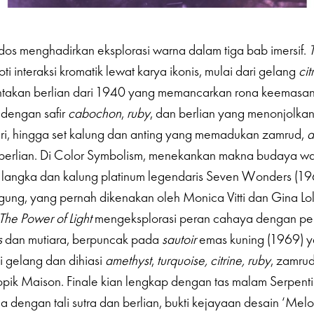
os menghadirkan eksplorasi warna dalam tiga bab imersif.
T
ti interaksi kromatik lewat karya ikonis, mulai dari gelang
cit
ahtakan berlian dari 1940 yang memancarkan rona keemasa
 dengan safir
cabochon
,
ruby
, dan berlian yang menonjolkan
ari, hingga set kalung dan anting yang memadukan zamrud,
a
 berlian. Di Color Symbolism, menekankan makna budaya wa
k langka dan kalung platinum legendaris Seven Wonders (1
gung, yang pernah dikenakan oleh Monica Vitti dan Gina Lol
The Power of Light
mengeksplorasi peran cahaya dengan pe
s
dan mutiara, berpuncak pada
sautoir
emas kuning (1969) 
 gelang dan dihiasi
amethyst
,
turquoise, citrine, ruby
, zamrud
opik Maison. Finale kian lengkap dengan tas malam Serpenti
a dengan tali sutra dan berlian, bukti kejayaan desain ‘Mel