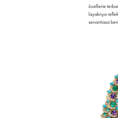
Joaillerie ter
layaknya refle
senantiasa ber