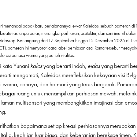
gari menandai babak baru perjalanannya lewat Kaleidos, sebuah pameran di
eativitas tanpa batas; merangkai perhiasan, arsitektur, dan seni imersif dal
eidoskop. Berlangsung dari 17 September hingga 15 Desember 2025 di The 
), pameran ini menyoroti cara label perhiasan asal Roma tersebut merayakan
lorasi bahasa warna yang penuh vitalitas.
ri kata Yunani
kalos
yang berarti indah,
eidos
yang berarti be
erarti mengamati, Kaleidos merefleksikan kekayaan visi Bvlg
 warna, cahaya, dan harmoni yang terus bergerak. Pameran 
ebagai ruang untuk menampilkan perhiasan mewah, melaink
aman multisensori yang membangkitkan imajinasi dan emosi
ng.
rlihatkan bagaimana setiap kreasi perhiasannya merupaka
 Italia, keahlian luar biasa, dan keberanian bereksperimen. 