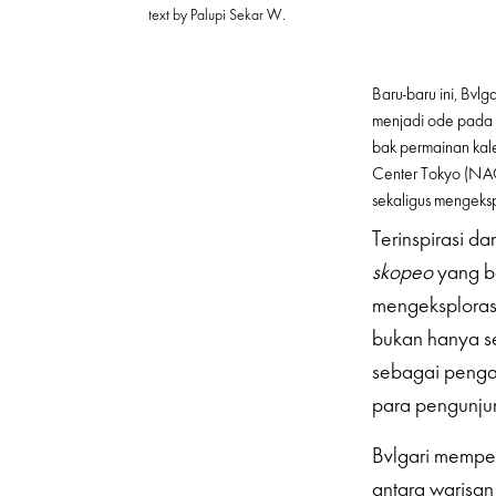
text by Palupi Sekar W.
Baru-baru ini, Bvl
menjadi ode pada kr
bak permainan kal
Center Tokyo (NACT
sekaligus mengeksp
Terinspirasi da
skopeo
yang b
mengeksplorasi
bukan hanya s
sebagai pengal
para pengunju
Bvlgari mempe
antara warisan