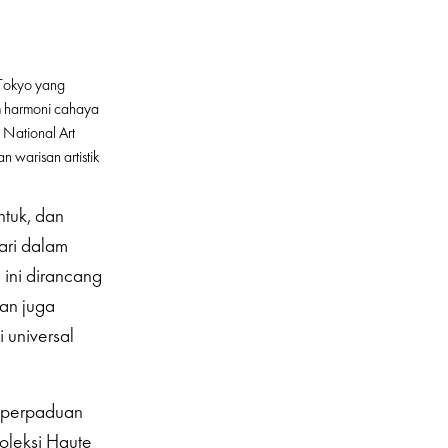
 Tokyo yang
am harmoni cahaya
National Art
 warisan artistik
ntuk, dan
ari dalam
ini dirancang
an juga
 universal
n perpaduan
Koleksi Haute