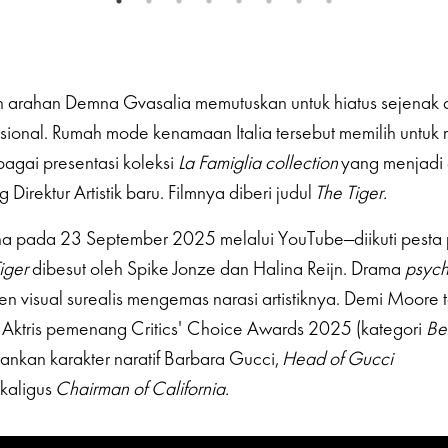
arahan Demna Gvasalia memutuskan untuk hiatus sejenak da
sional. Rumah mode kenamaan Italia tersebut memilih untuk 
bagai presentasi koleksi
La Famiglia collection
yang menjadi 
Direktur Artistik baru. Filmnya diberi judul
The Tiger.
a pada 23 September 2025 melalui YouTube—diikuti pesta
iger
dibesut oleh Spike Jonze dan Halina Reijn. Drama
psych
n visual surealis mengemas narasi artistiknya. Demi Moore 
 Aktris pemenang Critics' Choice Awards 2025 (kategori
Be
ankan karakter naratif Barbara Gucci,
Head of Gucci
kaligus
Chairman of California.