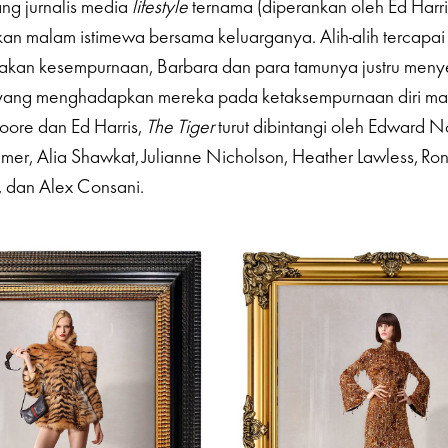
ng jurnalis media
lifestyle
ternama (diperankan oleh Ed Harr
an malam istimewa bersama keluarganya. Alih-alih tercapa
akan kesempurnaan, Barbara dan para tamunya justru men
s yang menghadapkan mereka pada ketaksempurnaan diri ma
oore dan Ed Harris,
The Tiger
turut dibintangi oleh Edward Nor
mer, Alia Shawkat, Julianne Nicholson, Heather Lawless, Ro
, dan Alex Consani.