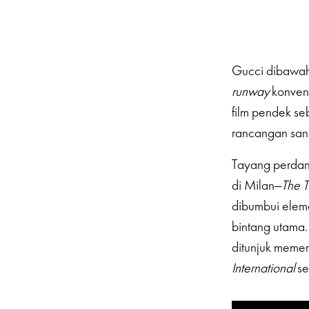
Gucci dibawah 
runway
konven
film pendek se
rancangan sang 
Tayang perdan
di Milan—
The T
dibumbui eleme
bintang utama.
ditunjuk memer
International
se