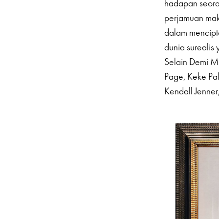
hadapan seora
perjamuan mak
dalam mencipt
dunia sureali
Selain Demi M
Page, Keke Pal
Kendall Jenner