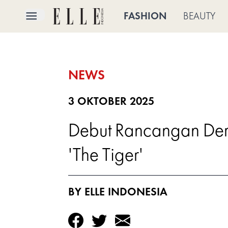
×
FASHION
BEAUTY
FASHION
NEWS
BEAUTY
CULTURE
3 OKTOBER 2025
Debut Rancangan Demn
LIFE
'The Tiger'
BRIDE
ELLE
BY ELLE INDONESIA
TV
SHOP