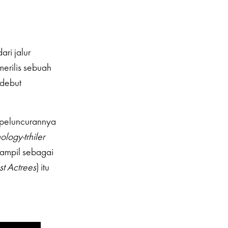
ri jalur
merilis sebuah
debut
 peluncurannya
ology-trhiler
tampil sebagai
st Actrees
) itu