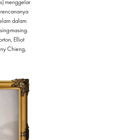
is) menggelar
i rencananya
yelam dalam
sing-masing.
ton, Elliot
nny Chieng,