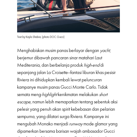
Text by Kayla Shabia; (photo DOC.Gucci)
Menghabiskan musim panas berlayar dengan
yacht
,
berjemur dibawah pancaran sinar matahari Laut
Mediterania, dan berbelanja produk
high-end
di
sepanjang jalan La Croisette—fantasi liburan khas pesisir
Riviera ini dihidupkan kembali lewat peluncuran
kampanye musim panas Gucci Monte Carlo. Tidak
semata meng-
highlight
kenikmatan melakukan
short
escape,
namun lebih memaparkan tentang sebentuk aksi
pelesir yang penuh akan spirit kebebasan dan pelarian
sempurna, yang dilatari surga Riviera. Kampanye ini
mengubah Monako menjadi
runway
mode glamor yang
dipamerkan bersama barisan wajah ambasador Gucci