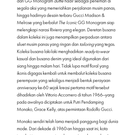
dan GG Monogram
duffle
hadir sebagai peneman di
segala aksi yang memeriahkan perjalanan musim panas,
hingga hadirnya desain terbaru Gucci Madison &
Melrose yang berbalut
The Iconic
GG Monogram siap
melengkapi narasi Riviera yang elegan. Deretan busana
dalam koleksi ini juga menampilkan perpaduan antara
siluet musim panas yang ringan dan
tailoring
yang tegas.
Koleksi busana laki-laki menghadirkan
ready-to-wear
kasual dan busana denim yang ideal digunakan dari
siang hingga malam hari. Tidak lupa motif floral yang
ikonis digagas kembali untuk membalut koleksi busana
perempuan yang sekaligus menjadi bentuk perayaan
anniversary
ke-60 sejak kreasi pertama motif tersebut
dihadirkan oleh Vittorio Accornero di tahun 1966—yang
pada awalnya diciptakan untuk Putri Pendamping
Monako, Grace Kelly, atas permintaan Rodolfo Gucci.
Monako sendiri telah lama menjadi panggung bagi dunia
mode. Dari dekade di 1960-an hingga saat ini, kota