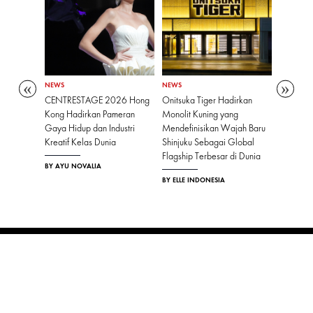
NEWS
NEWS
NEWS
ippe
CENTRESTAGE 2026 Hong
Onitsuka Tiger Hadirkan
Akuisisi 
i Tematik
Kong Hadirkan Pameran
Monolit Kuning yang
Chanel 
di
Gaya Hidup dan Industri
Mendefinisikan Wajah Baru
Savoir-Fa
Kreatif Kelas Dunia
Shinjuku Sebagai Global
BY ELLE I
Flagship Terbesar di Dunia
BY AYU NOVALIA
BY ELLE INDONESIA