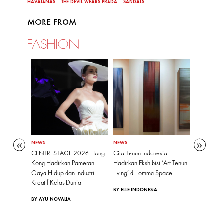
HAVAIANAS
THE DEVIL WEARS PRADA
SANDALS
MORE FROM
FASHION
NEWS
NEWS
NEWS
n
CENTRESTAGE 2026 Hong
Cita Tenun Indonesia
Perayaa
ikan Daya
Kong Hadirkan Pameran
Hadirkan Ekshibisi ‘Art Tenun
Cartier W
Desain
Gaya Hidup dan Industri
Living’ di Lomma Space
Awards d
nel
Kreatif Kelas Dunia
BY ELLE INDONESIA
BY ELLE I
r-Dingin
BY AYU NOVALIA