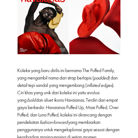
Koleksi yang baru dirilis ini bernama The Puffed Family,
yang mengambil nama dari strap berlapis (
padded
) dan
detail tepi sandal yang mengembang (
inflated edges
).
Ciri khas yang unik dari koleksi ini yaitu evolusi
yang
bold
dan siluet ikonis Havaianas. Terdiri dari empat
gaya berbeda: Havaianas Puffed Up, Maxi Puffed, Over
Puffed, dan Luna Puffed, koleksi ini dirancang dengan
pendekatan
fashion-forward
yang membiarkan
penggunanya untuk mengeksplorasi gaya sesuai dengan
kepribadian masing-masing di setiap momen.