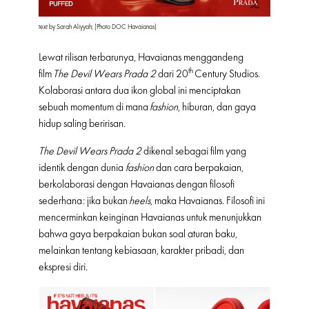
text by Sarah Aliyyah; (Photo DOC Havaianas)
Lewat rilisan terbarunya, Havaianas menggandeng
th
film
The Devil Wears Prada 2
dari 20
Century Studios.
Kolaborasi antara dua ikon global ini menciptakan
sebuah momentum di mana
fashion
, hiburan, dan gaya
hidup saling beririsan.
The Devil Wears Prada 2
dikenal sebagai film yang
identik dengan dunia
fashion
dan cara berpakaian,
berkolaborasi dengan Havaianas dengan filosofi
sederhana: jika bukan
heels
, maka Havaianas. Filosofi ini
mencerminkan keinginan Havaianas untuk menunjukkan
bahwa gaya berpakaian bukan soal aturan baku,
melainkan tentang kebiasaan, karakter pribadi, dan
ekspresi diri.