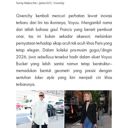
Text by Shabira Putri ; (photo DOC. Givenchy)
Givenchy kembali mencuri perhatian lewat inovasi
terbaru dari lini tas ikonisnya, Voyou. Mengambil nama
dari istilah bahasa gaul Prancis yang berarti pembuat
onar, tas ini bukan sekadar aksesori, melainkan
pernyataan terhadap sikap acuh tak acuh
khas Paris yang
tetap elegan. Dalam koleksi pra-musim gugur/dingin
2026, jiwa
rebellious
tersebut hadir dalam siluet Voyou
Bucket yang lebih santai namun tetap berstruktur—
memadukan bentuk geometri yang presisi dengan
sentuhan
biker style
yang kini menjadi ciri khas
terbarunya.