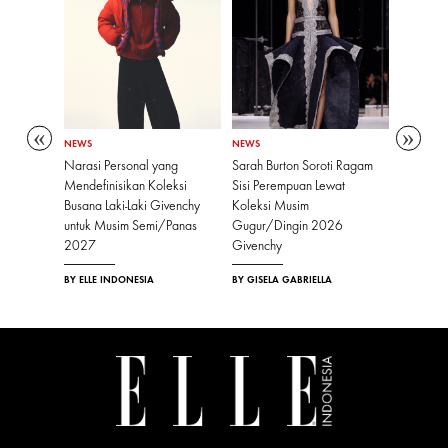
NEWS
NEWS
NEWS
aktu
Narasi Personal yang
Sarah Burton Soroti Ragam
CENTRE
' untuk
Mendefinisikan Koleksi
Sisi Perempuan Lewat
Kong Ha
Busana Laki-Laki Givenchy
Koleksi Musim
Gaya Hid
untuk Musim Semi/Panas
Gugur/Dingin 2026
Kreatif 
2027
Givenchy
BY AYU N
BY ELLE INDONESIA
BY GISELA GABRIELLA