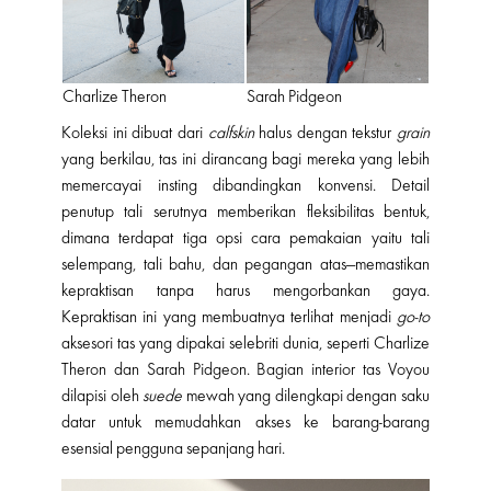
Charlize Theron
Sarah Pidgeon
Koleksi ini dibuat dari
calfskin
halus dengan tekstur
grain
yang berkilau, tas ini dirancang bagi mereka yang lebih
memercayai insting dibandingkan konvensi. Detail
penutup tali serutnya memberikan fleksibilitas bentuk,
dimana terdapat tiga opsi cara pemakaian yaitu tali
selempang, tali bahu, dan pegangan atas—memastikan
kepraktisan tanpa harus mengorbankan gaya.
Kepraktisan ini yang membuatnya terlihat menjadi
go-to
aksesori tas yang dipakai selebriti dunia, seperti Charlize
Theron dan Sarah Pidgeon. Bagian interior tas Voyou
dilapisi oleh
suede
mewah yang dilengkapi dengan saku
datar untuk memudahkan akses ke barang-barang
esensial pengguna sepanjang hari.