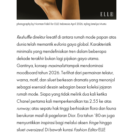
photography by Norman Fideli for ELLE Indonesia April 2026; styling Ismelya Muntu
Reshuffle
direktur kreatif di antara rumah mode papan atas
dunia telah memantik euforia gaya global. Karakteristik
minimalis yang mendefinisikan tren dalam beberapa
dekade terakhir bukan lagi pijakan gaya utama.
Gantinya, konsep
maximalist
tampak mendominasi
moodboard tahun 2026. Terlihat dari permainan tekstur,
warna, motif, dan siluet berkesan dramatis yang menonjol
sebagai esensial desain sebagian besar koleksi jajaran
rumah mode. Siapa yang tidak melirik dua kali ketika
Chanel pertama kali memperkenalkan tas 2.55 ke atas
runway
; atau sepatu hak tinggi berhiaskan flora dan fauna
berukuran masif di pagelaran Dior. Era tahun ‘80-an juga
menyuntikkan inspirasi bagi melalui aksen
fringe
hingga
siluet
oversized
. Di bawah kurasi
Fashion Editor
ELLE