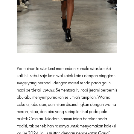
Permainan tekstur turut menambah kompleksitas koleksi
kali ini—sebut saja kain wol kotak-kotak dengan pinggiran
fringe
yang berpadu dengan materi renda pada gaun
maxi berdetail
cut-out
. Sementara itu, topi jerami berpernis
abu-abu menyempurnakan sejumlah tampilan. Warna
cokelat, abu-abu, dan hitam disandingkan dengan warna
merah, hijau, dan biru yang sering terlihat pada palet
arsitek Catalan. Modern namun tetap berakar pada
tradisi, tak berlebihan rasanya untuk menyamakan koleksi
cruise
2024 Louis Vuitton dengan pendekatan Gaudí