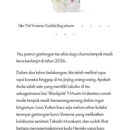
LV x TM Vivienne Cuddle Bag charm.
Charles 
Yes,
pamor gantungan tas alias
bag charms
tampak masih
terus berlanjut di tahun 2026.
Dalam dua tahun belakangan, kita telah melihat rupa-
rupa boneka hinggap di tas jinjing orang-orang. Apakah
Anda salah satu yang memiliki Labubu di tas
sebagaimana Lisa 'Blackpink'? Musim ini deretan rumah
mode tampak masih bersenang-senang dalam ingar-
bingarnya. Louis Vuitton baru saja meluncurkan koleksi
teranyar gantungan kunci Vivienne yang melibatkan
kolaborasi seniman Takashi Murakami; dan sudah lihat
betapa menggemaskannya kuda Hermès yang baru