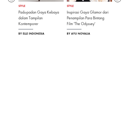
STYLE
STYLE
STYLE
konis
Padu-padan Gaya Kebaya
Inspirasi Gaya Glamor dari
Intip Tas
oria
dalam Tampilan
Penampilan Para Bintang
Para Atl
Kontemporer
Film 'The Odyssey'
BY AYU N
BY ELLE INDONESIA
BY AYU NOVALIA
ABOUT US
MASTHEAD
CONTACT