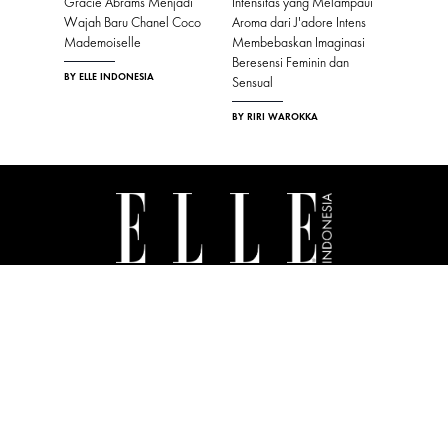
n Parfum
Gracie Abrams Menjadi
Intensitas yang Melampaui
Kisah da
n Bleu
Wajah Baru Chanel Coco
Aroma dari J'adore Intens
Chanel 
Mademoiselle
Membebaskan Imaginasi
Pesona 
Beresensi Feminin dan
BY ELLE INDONESIA
BY RIRI 
Sensual
BY RIRI WAROKKA
ABOUT US
MASTHEAD
CONTACT