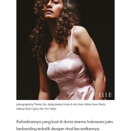
photography by Thomas Sito; styling Ismelya Muntu & Alia Husin; fashion Sean Sheila;
makeup Ryan Ogilvy; hair Yez Hadjo
Kehadirannya yang kuat di dunia sinema Indonesia justru
berbanding terbalik dengan ritual kecantikannya.