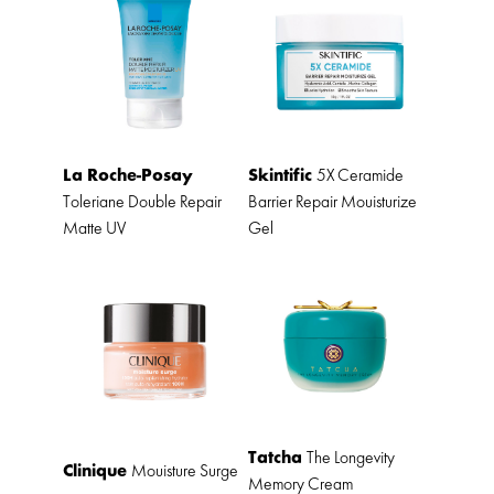
La Roche-Posay
Skintific
5X Ceramide
Toleriane Double Repair
Barrier Repair Mouisturize
Matte UV
Gel
Tatcha
The Longevity
Clinique
Mouisture Surge
Memory Cream