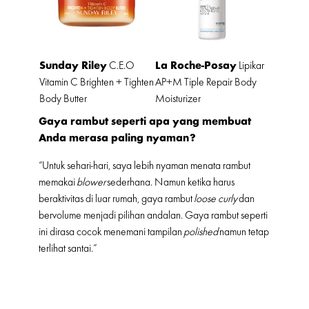
Sunday Riley
La Roche-Posay
C.E.O
Lipikar
Vitamin C Brighten + Tighten
AP+M Tiple Repair Body
Body Butter
Moisturizer
Gaya rambut seperti apa yang membuat
Anda merasa paling nyaman?
“Untuk sehari-hari, saya lebih nyaman menata rambut
memakai
blower
sederhana. Namun ketika harus
beraktivitas di luar rumah, gaya rambut
loose curly
dan
bervolume menjadi pilihan andalan. Gaya rambut seperti
ini dirasa cocok menemani tampilan
polished
namun tetap
terlihat santai.”