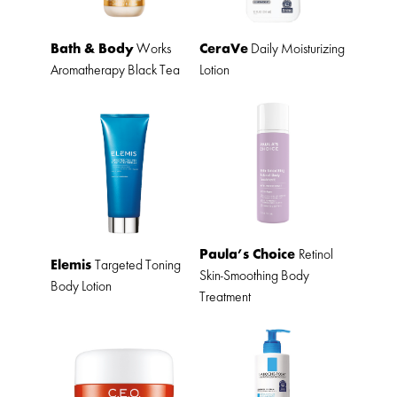
Bath & Body
CeraVe
Works
Daily Moisturizing
Aromatherapy Black Tea
Lotion
Paula’s Choice
Retinol
Elemis
Targeted Toning
Skin-Smoothing Body
Body Lotion
Treatment