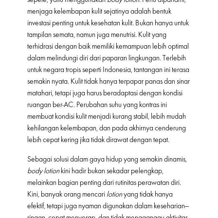
menjaga kelembapan kulit sejatinya adalah bentuk
investasi penting untuk kesehatan kulit. Bukan hanya untuk
tampilan semata, namun juga menutrisi. Kulit yang
terhidrasi dengan baik memiliki kemampuan lebih optimal
dalam melindungi diri dari paparan lingkungan. Terlebih
untuk negara tropis seperti Indonesia, tantangan ini terasa
semakin nyata. Kulit tidak hanya terpapar panas dan sinar
matahari, tetapi juga harus beradaptasi dengan kondisi
ruangan ber-AC. Perubahan suhu yang kontras ini
membuat kondisi kulit menjadi kurang stabil, lebih mudah
kehilangan kelembapan, dan pada akhirnya cenderung
lebih cepat kering jika tidak dirawat dengan tepat.
Sebagai solusi dalam gaya hidup yang semakin dinamis,
body lotion
kini hadir bukan sekadar pelengkap,
melainkan bagian penting dari rutinitas perawatan diri.
Kini, banyak orang mencari
lotion
yang tidak hanya
efektif, tetapi juga nyaman digunakan dalam keseharian—
ringan, cepat menyerap, dan tidak mengganggu aktivitas.