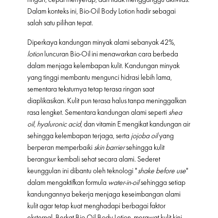
Dalam konteks ini, Bio-Oil Body Lotion hadir sebagai
salah satu pilihan tepat.
Diperkaya kandungan minyak alami sebanyak 42%,
lotion
luncuran Bio-Oil ini menawarkan cara berbeda
dalam menjaga kelembapan kulit. Kandungan minyak
yang tinggi membantu mengunci hidrasi lebih lama,
sementara teksturnya tetap terasa ringan saat
diaplikasikan. Kulit pun terasa halus tanpa meninggalkan
rasa lengket. Sementara kandungan alami seperti
shea
oil
,
hyaluronic acid
, dan vitamin E mengikat kandungan air
sehingga kelembapan terjaga, serta
jojoba oil
yang
berperan memperbaiki
skin barrier
sehingga kulit
berangsur kembali sehat secara alami. Sederet
keunggulan ini dibantu oleh teknologi "
shake before use
"
dalam mengaktifkan formula
water-in-oil
sehingga setiap
kandungannya bekerja menjaga keseimbangan alami
kulit agar tetap kuat menghadapi berbagai faktor
eksternal. Berkat Bio-Oil Body Lotion, merawat kulit kini