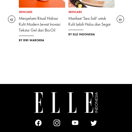
SKINCARE
SKINCARE
SKINCARE
n untuk
Menyelami Ritual Hidrasi
Manfaat 'Sea Salt' untuk
Lewat Ke
ng Lebih
Kulit Modern Lewat Inovasi
Kulit Lebih Halus dan Segar
Pertaman
Tekstur Gel dari Bio-Oil
II Mengh
BY ELLE INDONESIA
Pengalam
BY RIRI WAROKKA
Premium 
Layanan d
Berkelas
Eksklusif
BY RIRI 