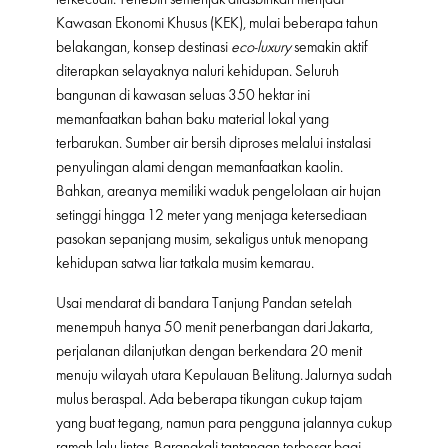
Kawasan Ekonomi Khusus (KEK), mulai beberapa tahun
belakangan, konsep destinasi
eco-luxury
semakin aktif
diterapkan selayaknya naluri kehidupan. Seluruh
bangunan di kawasan seluas 350 hektar ini
memanfaatkan bahan baku material lokal yang
terbarukan. Sumber air bersih diproses melalui instalasi
penyulingan alami dengan memanfaatkan kaolin.
Bahkan, areanya memiliki waduk pengelolaan air hujan
setinggi hingga 12 meter yang menjaga ketersediaan
pasokan sepanjang musim, sekaligus untuk menopang
kehidupan satwa liar tatkala musim kemarau.
Usai mendarat di bandara Tanjung Pandan setelah
menempuh hanya 50 menit penerbangan dari Jakarta,
perjalanan dilanjutkan dengan berkendara 20 menit
menuju wilayah utara Kepulauan Belitung. Jalurnya sudah
mulus beraspal. Ada beberapa tikungan cukup tajam
yang buat tegang, namun para pengguna jalannya cukup
ramah lalu lintas. Barangkali tantangan terbesar bagi