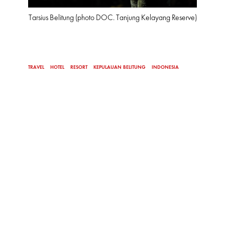
Tarsius Belitung (photo DOC. Tanjung Kelayang Reserve)
TRAVEL
HOTEL
RESORT
KEPULAUAN BELITUNG
INDONESIA
MORE FROM
CULTURE
HOTEL & TRAVEL
HOTEL & TRAVEL
HOTEL & T
ri Kota
Kebangkitan Marseille
Ketenangan Alam Berbalut
Ritme K