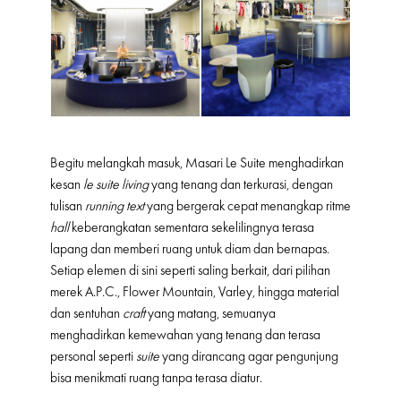
Begitu melangkah masuk, Masari Le Suite menghadirkan
kesan
le suite living
yang tenang dan terkurasi, dengan
tulisan
running text
yang bergerak cepat menangkap ritme
hall
keberangkatan sementara sekelilingnya terasa
lapang dan memberi ruang untuk diam dan bernapas.
Setiap elemen di sini seperti saling berkait, dari pilihan
merek A.P.C., Flower Mountain, Varley, hingga material
dan sentuhan
craft
yang matang, semuanya
menghadirkan kemewahan yang tenang dan terasa
personal seperti
suite
yang dirancang agar pengunjung
bisa menikmati ruang tanpa terasa diatur.