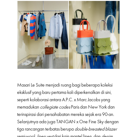
Masari Le Suite menjadi ruang bagi beberapa koleksi
eksklusif yang baru pertama kali diperkenalkan di sini,
seperti kolaborasi antara A.P.C. x Marc Jacobs yang
memadukan
collegiate codes
Paris dan New York dan
terinspirasi dari persahabatan mereka sejak era 90-an.
Selanjutnya ada juga TANGAN x One Fine Sky dengan
tiga rancangan terbatas berupa
double-breasted blazer
semi-wool,
linen vest
dari kain mantel linen, dan
denim