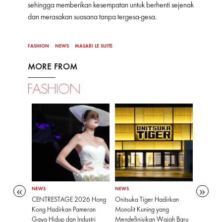
sehingga memberikan kesempatan untuk berhenti sejenak
dan merasakan suasana tanpa tergesa-gesa.
FASHION
NEWS
MASARI LE SUITE
MORE FROM
FASHION
NEWS
NEWS
NEWS
ippe
CENTRESTAGE 2026 Hong
Onitsuka Tiger Hadirkan
Akuisisi 
i Tematik
Kong Hadirkan Pameran
Monolit Kuning yang
Chanel 
di
Gaya Hidup dan Industri
Mendefinisikan Wajah Baru
Savoir-Fa