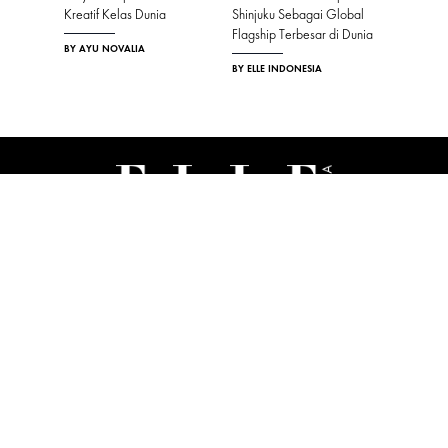
Kreatif Kelas Dunia
Shinjuku Sebagai Global
BY ELLE I
Flagship Terbesar di Dunia
BY AYU NOVALIA
BY ELLE INDONESIA
ABOUT US
MASTHEAD
CONTACT
ADVERTISING