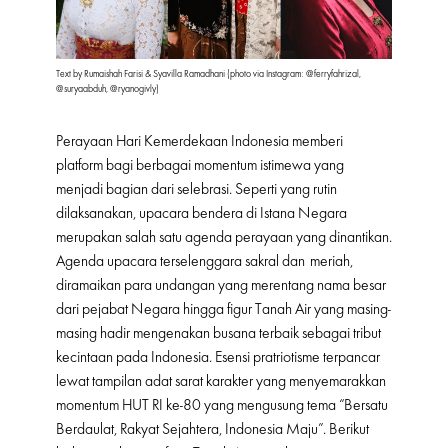
Text by Rumaishah Farisi & Syavilla Ramadhani (photo via Instagram: @ferryfahrizal,
@suryaabduh, @ryanogivly)
Perayaan Hari Kemerdekaan Indonesia memberi
platform bagi berbagai momentum istimewa yang
menjadi bagian dari selebrasi. Seperti yang rutin
dilaksanakan, upacara bendera di Istana Negara
merupakan salah satu agenda perayaan yang dinantikan.
Agenda upacara terselenggara sakral dan meriah,
diramaikan para undangan yang merentang nama besar
dari pejabat Negara hingga figur Tanah Air yang masing-
masing hadir mengenakan busana terbaik sebagai tribut
kecintaan pada Indonesia. Esensi pratriotisme terpancar
lewat tampilan adat sarat karakter yang menyemarakkan
momentum HUT RI ke-80 yang mengusung tema “Bersatu
Berdaulat, Rakyat Sejahtera, Indonesia Maju”. Berikut