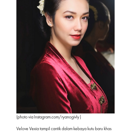
(photo via
Instagram.com/ryanogivly
)
Velove Vexia tampil cantik dalam kebaya kutu baru khas