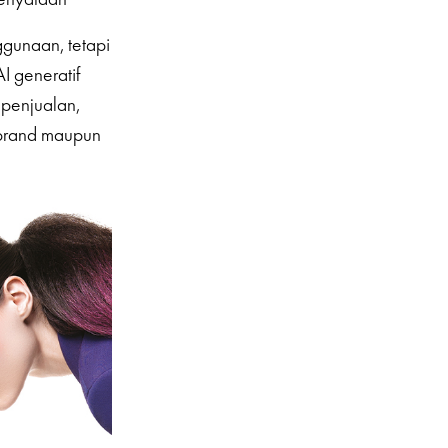
ggunaan, tetapi
I generatif
penjualan,
 brand maupun