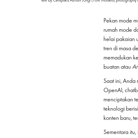
text by Cempaka Asriani (Gigi (York Models) photography 
Pekan mode mus
rumah mode da
helai pakaian 
tren di masa d
memadukan keh
buatan atau
Ar
Saat ini, And
OpenAI, chatbo
menciptakan te
teknologi beri
konten baru, te
Sementara itu,