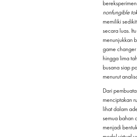
bereksperimen 
nonfungible to
memiliki sediki
secara luas. Itu
menunjukkan ba
game changer d
hingga lima tah
busana siap pa
menurut analis
Dari pembuata
menciptakan ru
lihat dalam ad
semua bahan da
menjadi bentuk
model virtual 