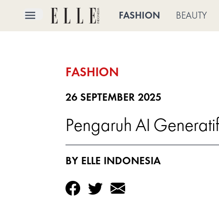
×
FASHION
BEAUTY
FASHION
FASHION
BEAUTY
CULTURE
26 SEPTEMBER 2025
Pengaruh AI Generati
LIFE
BRIDE
BY ELLE INDONESIA
ELLE
TV
SHOP