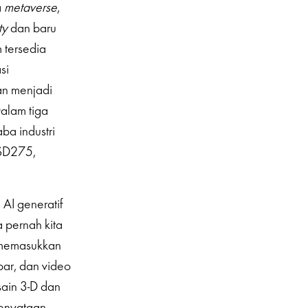
a
metaverse
,
ity
dan baru
 tersedia
si
an menjadi
alam tiga
ba industri
SD275,
AI generatif
 pernah kita
t memasukkan
bar, dan video
sain 3-D dan
kenyataan