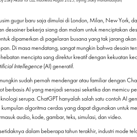
by Zaky Akbar for ELLE Indonesia August 2025; styling Sidky Muhamadsyah)
im gugur baru saja dimulai di London, Milan, New York, dan
n desainer bekerja siang dan malam untuk menciptakan des
untuk dipamerkan di pagelaran busana yang tak jarang aka
epan. Di masa mendatang, sangat mungkin bahwa desain ter
ebatan mencipta sang direktur kreatif dengan kekuatan ke
tificial Intellegence
(AI) generatif.
a mungkin sudah pernah mendengar atau familiar dengan Ch
t berbasis AI yang menjadi sensasi seketika dan memicu pe
knologi serupa. ChatGPT hanyalah salah satu contoh AI gene
si kumpulan algoritma cerdas yang dapat digunakan untuk 
rmasuk audio, kode, gambar, teks, simulasi, dan video.
 setidaknya dalam beberapa tahun terakhir, industri mode te