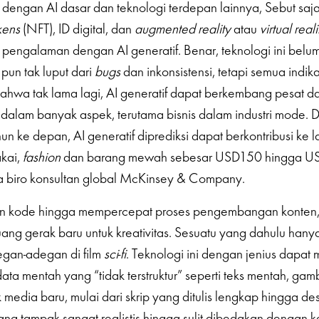
dengan AI dasar dan teknologi terdepan lainnya, Sebut saj
kens
(NFT), ID digital, dan
augmented reality
atau
virtual real
t pengalaman dengan AI generatif. Benar, teknologi ini belum
 pun tak luput dari
bugs
dan inkonsistensi, tetapi semua indika
hwa tak lama lagi, AI generatif dapat berkembang pesat d
alam banyak aspek, terutama bisnis dalam industri mode. D
un ke depan, AI generatif diprediksi dapat berkontribusi ke la
kai,
fashion
dan barang mewah sebesar USD150 hingga U
a biro konsultan global McKinsey & Company.
n kode hingga mempercepat proses pengembangan konten, 
ang gerak baru untuk kreativitas. Sesuatu yang dahulu hanya
egan-adegan di film
sci
-
fi
. Teknologi ini dengan jenius dapa
ta mentah yang “tidak terstruktur” seperti teks mentah, gam
 media baru, mulai dari skrip yang ditulis lengkap hingga de
yang tampak sangat realistis hingga sulit dibedakan dengan 