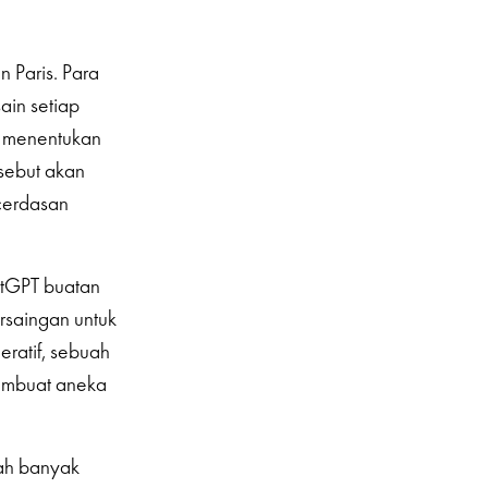
 Paris. Para
ain setiap
n menentukan
sebut akan
cerdasan
atGPT buatan
rsaingan untuk
ratif, sebuah
membuat aneka
lah banyak