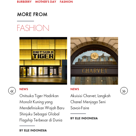
BURBERRY
MOTHER'S DAY
FASHION
MORE FROM
FASHION
NEWS
NEWS
NEWS
ginovasi
Onitsuka Tiger Hadirkan
Akuisisi Charvet, Langkah
Toton M
Lewat
Monolit Kuning yang
Chanel Menjaga Seni
dalam Ko
Mendefinisikan Wajah Baru
Savoir-Faire
Tahun 2
Shinjuku Sebagai Global
BY ELLE INDONESIA
BY ELLE I
Flagship Terbesar di Dunia
BY ELLE INDONESIA