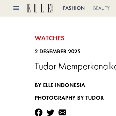
×
FASHION
BEAUTY
FASHION
WATCHES
BEAUTY
CULTURE
2 DESEMBER 2025
Tudor Memperkenalka
LIFE
BRIDE
BY ELLE INDONESIA
ELLE
TV
PHOTOGRAPHY BY TUDOR
SHOP