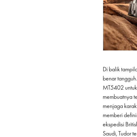
Di balik tamp
benar tangguh
MT5402 untuk 
membuatnya tet
menjaga karak
memberi defini
ekspedisi Bri
Saudi, Tudor t