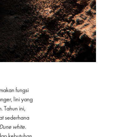
makan fungsi
nger, lini yang
 Tahun ini,
hat sederhana
Dune white
.
adap kebutuhan