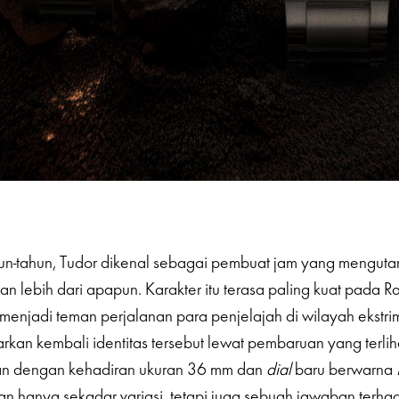
un-tahun, Tudor dikenal sebagai pembuat jam yang menguta
n lebih dari apapun. Karakter itu terasa paling kuat pada Ra
menjadi teman perjalanan para penjelajah di wilayah ekstrim.
kan kembali identitas tersebut lewat pembaruan yang terli
kan dengan kehadiran ukuran 36 mm dan
dial
baru berwarna
n hanya sekadar variasi, tetapi juga sebuah jawaban terh