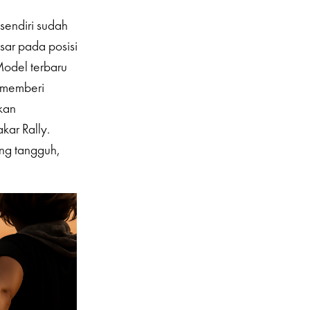
sendiri sudah
sar pada posisi
Model terbaru
memberi
kan
kar Rally.
ng tangguh,