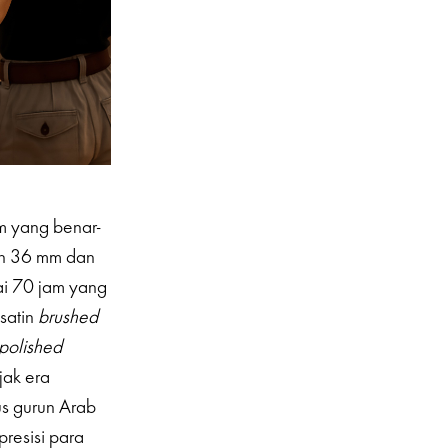
m yang benar-
an 36 mm dan
i 70 jam yang
satin
brushed
polished
jak era
s gurun Arab
presisi para