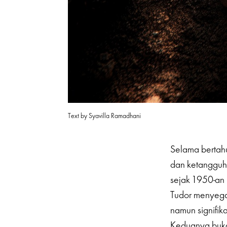
Text by Syavilla Ramadhani
Selama bertah
dan ketangguha
sejak 1950-an 
Tudor menyegar
namun signifi
Keduanya buka