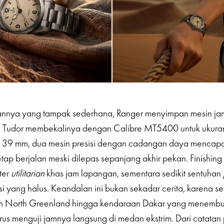
ilannya yang tampak sederhana, Ranger menyimpan mesin ja
. Tudor membekalinya dengan Calibre MT5400 untuk ukur
39 mm, dua mesin presisi dengan cadangan daya mencapa
ap berjalan meski dilepas sepanjang akhir pekan. Finishing 
ter
utilitarian
khas jam lapangan, sementara sedikit sentuhan
si yang halus. Keandalan ini bukan sekadar cerita, karena se
tish North Greenland hingga kendaraan Dakar yang menembu
erus menguji jamnya langsung di medan ekstrim. Dari catatan 