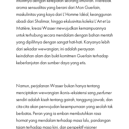
intuitifnya dengan ketepatan seorang ilmuwan. Merebak
aroma sensualitas yang berani dari Mon Guerlain,
maskulinitas yang kaya dari L’Homme Idéal, keanggunan
abadi dari Shalimar, hingga ekslusivitas koleksi L’Art et La
Matière, kreasi Wasser mewujudkan kemampuannya
untuk terhubung secara mendalam dengan bahan mentah
yang dipilihnya dengan sangat hati-hati. Karyanya lebih
dari sekadar wewangian; ini adalah perayaan
keindahan alam dan bukti komitmen Guerlain terhadap
keberlanjutan dan sumber daya yang etis.
Namun, perjalanan Wasser bukan hanya tentang
menciptakan wewangian ikonis—eksistensi sang
perfumer
sendiri adalah kisah tentang gairah, tanggung jawab, dan
cita-cita akan perwujudan kesempurnaan yang seolah tak
berbatas. Peran yang ia emban membutuhkan rasa
hormat yang mendalam terhadap masa lalu, pandangan
tajam terhadap masa kini, dan perspektif visioner