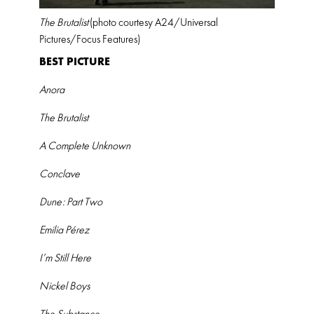
The Brutalist
(photo courtesy A24/Universal
Pictures/Focus Features)
BEST PICTURE
Anora
The Brutalist
A Complete Unknown
Conclave
Dune: Part Two
Emilia Pérez
I’m Still Here
Nickel Boys