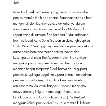
Role
.
Kami tidak berkata mereka yang meraih nominasi tidak
pantas, mereka lebih dari pantas. Siapa yang tidak dibuat
mengernyit oleh Demi Moore, atau terhanyut dalam
roman kerapuhan
Anora
melalui Mikey Madison; dan
seperti yang diutarakan Zöe Saldana, "tidak ada yang
lebih baik dari Karla Sofia Gascon untuk menghidupkan
Emilia Pérez." Sesungguhnya menyenangkan mengetahui
nama-nama baru bisa mendapatkan tempat dan
kesempatan di mata The Academy tahun ini. Kami pun
mengakui, panggung sinema setahun belakangan
memang begitu kompetitif. Tidak hanya dari segi para
pemain, tetapi juga bagaimana para sineas memberikan
penceritaan terbaiknya. Kita diajak menyelami elegi
romansa toksik
Anora
akibat
power abuse
; menyimak
upaya seorang imigran membangun impian atas
kehidupan baru di luar tanah kelahiran (
The Brutalist
);
mengikuti kehidupan
Nickel Boys
, dua remaja kulit hitam