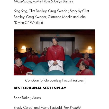
Nickel Boys
, RaMell Ross & Joslyn Barnes
Sing Sing
, Clint Bentley, Greg Kwedar; Story by Clint
Bentley, Greg Kwedar, Clarence Maclin and John
"Divine G" Whitfield
Conclave
(photo courtesy Focus Features)
BEST ORIGINAL SCREENPLAY
Sean Baker,
Anora
Brady Corbet and Mona Fastvold,
The Brutalist