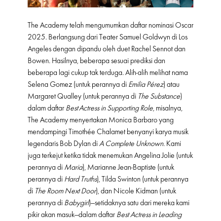
The Academy telah mengumumkan daftar nominasi Oscar
2025. Berlangsung dari Teater Samuel Goldwyn di Los
Angeles dengan dipandu oleh duet Rachel Sennot dan
Bowen. Hasilnya, beberapa sesuai prediksi dan
beberapa lagi cukup tak terduga. Alih-alih melihat nama
Selena Gomez (untuk perannya di
Emilia Pérez
) atau
Margaret Qualley (untuk perannya di
The Substance
)
dalam daftar
Best Actress in Supporting Role
, misalnya,
The Academy menyertakan Monica Barbaro yang
mendampingi Timothée Chalamet benyanyi karya musik
legendaris Bob Dylan di
A Complete Unknown
. Kami
juga terkejut ketika tidak menemukan Angelina Jolie (untuk
perannya di
Maria
), Marianne Jean-Baptiste (untuk
perannya di
Hard Truths
), Tilda Swinton (untuk perannya
di
The Room Next Door
), dan Nicole Kidman (untuk
perannya di
Babygirl
)—setidaknya satu dari mereka kami
pikir akan masuk—dalam daftar
Best Actress in Leading