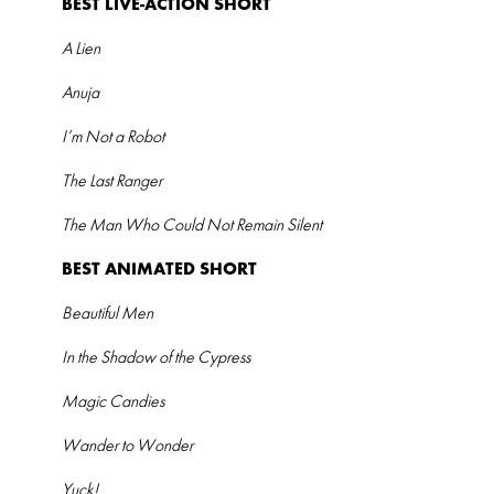
BEST LIVE-ACTION SHORT
A Lien
Anuja
I’m Not a Robot
The Last Ranger
The Man Who Could Not Remain Silent
BEST ANIMATED SHORT
Beautiful Men
In the Shadow of the Cypress
Magic Candies
Wander to Wonder
Yuck!