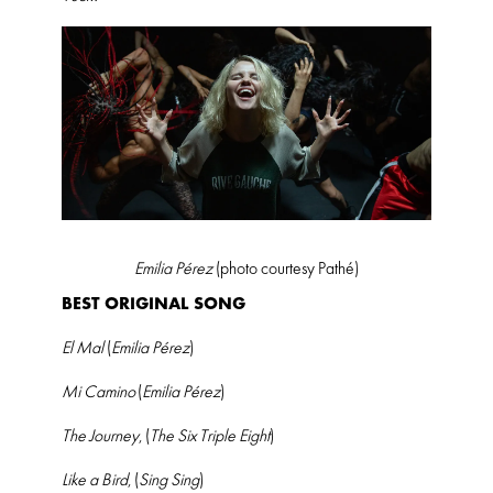
Emilia Pérez
(photo courtesy Pathé)
BEST ORIGINAL SONG
El Mal
(
Emilia Pérez
)
Mi Camino
(
Emilia Pérez
)
The Journey
, (
The Six Triple Eight
)
Like a Bird
, (
Sing Sing
)