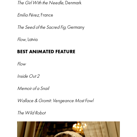
The Girl With the Needle
, Denmark
Emilia Pérez
, France
The Seed of the Sacred Fig
, Germany
Flow
, Latvia
BEST ANIMATED FEATURE
Flow
Inside Out 2
Memoir of a Snail
Wallace & Gromit: Vengeance Most Fowl
The Wild Robot