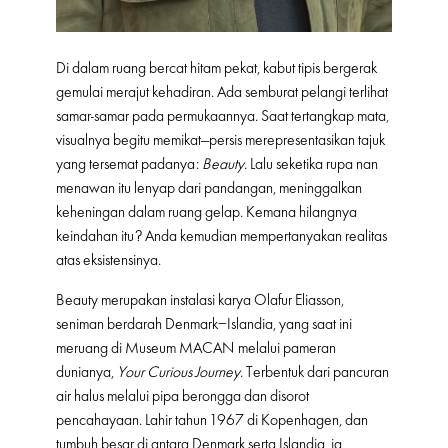
Di dalam ruang bercat hitam pekat, kabut tipis bergerak
gemulai merajut kehadiran. Ada semburat pelangi terlihat
samar-samar pada permukaannya. Saat tertangkap mata,
visualnya begitu memikat—persis merepresentasikan tajuk
yang tersemat padanya:
Beauty
. Lalu seketika rupa nan
menawan itu lenyap dari pandangan, meninggalkan
keheningan dalam ruang gelap. Kemana hilangnya
keindahan itu? Anda kemudian mempertanyakan realitas
atas eksistensinya.
Beauty merupakan instalasi karya Olafur Eliasson,
seniman berdarah Denmark–Islandia, yang saat ini
meruang di Museum MACAN melalui pameran
dunianya,
Your Curious Journey
. Terbentuk dari pancuran
air halus melalui pipa berongga dan disorot
pencahayaan. Lahir tahun 1967 di Kopenhagen, dan
tumbuh besar di antara Denmark serta Islandia, ia