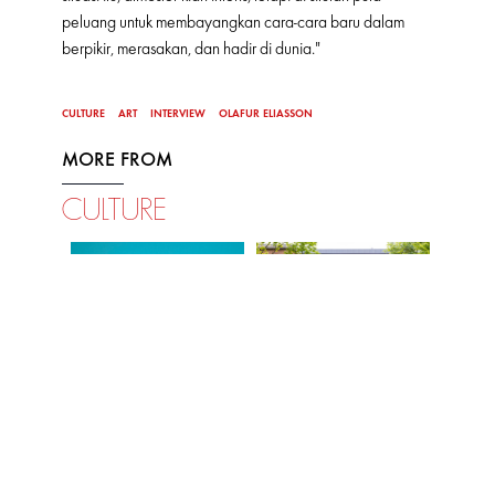
peluang untuk membayangkan cara-cara baru dalam
berpikir, merasakan, dan hadir di dunia."
CULTURE
ART
INTERVIEW
OLAFUR ELIASSON
MORE FROM
CULTURE
ART
ART
ART
ndungan
Olafur Eliasson: Your
Kolaborasi Max Mara dan
Pameran 
Curious Journey
Collezione Maramotti
Karya Ha