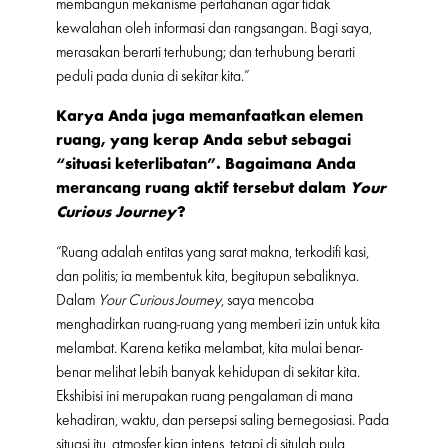
membangun mekanisme pertahanan agar tidak
kewalahan oleh informasi dan rangsangan. Bagi saya,
merasakan berarti terhubung; dan terhubung berarti
peduli pada dunia di sekitar kita.”
Karya Anda juga memanfaatkan elemen
ruang, yang kerap Anda sebut sebagai
“situasi keterlibatan”. Bagaimana Anda
merancang ruang aktif tersebut dalam
Your
Curious Journey
?
“Ruang adalah entitas yang sarat makna, terkodifi kasi,
dan politis; ia membentuk kita, begitupun sebaliknya.
Dalam
Your Curious Journey
, saya mencoba
menghadirkan ruang-ruang yang memberi izin untuk kita
melambat. Karena ketika melambat, kita mulai benar-
benar melihat lebih banyak kehidupan di sekitar kita.
Ekshibisi ini merupakan ruang pengalaman di mana
kehadiran, waktu, dan persepsi saling bernegosiasi. Pada
situasi itu, atmosfer kian intens, tetapi di situlah pula