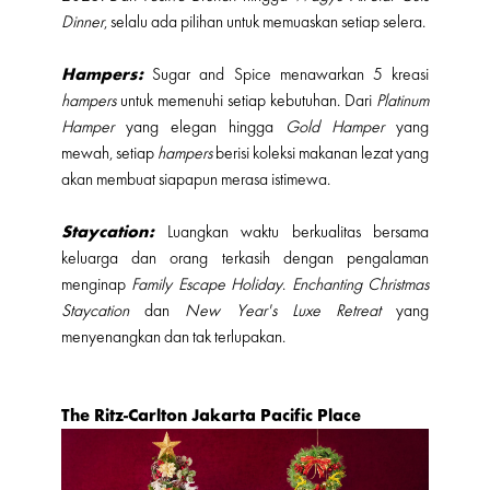
Dinner
, selalu ada pilihan untuk memuaskan setiap selera.
Hampers:
Sugar and Spice menawarkan 5 kreasi
hampers
untuk memenuhi setiap kebutuhan. Dari
Platinum
Hamper
yang elegan hingga
Gold Hamper
yang
mewah, setiap
hampers
berisi koleksi makanan lezat yang
akan membuat siapapun merasa istimewa.
Staycation:
Luangkan waktu berkualitas bersama
keluarga dan orang terkasih dengan pengalaman
menginap
Family Escape Holiday
.
Enchanting Christmas
Staycation
dan
New Year's Luxe Retreat
yang
menyenangkan dan tak terlupakan.
The Ritz-Carlton Jakarta Pacific Place