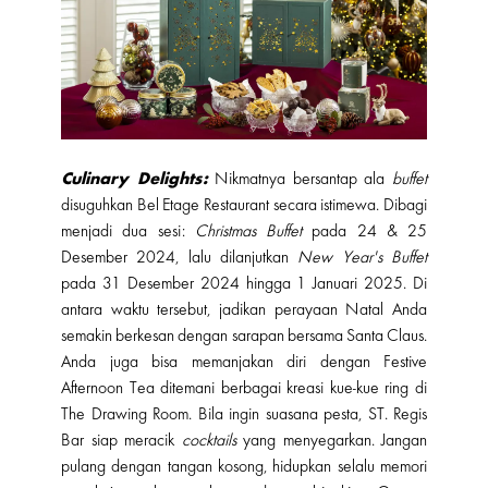
Culinary Delights:
Nikmatnya bersantap ala
buffet
disuguhkan Bel Etage Restaurant secara istimewa. Dibagi
menjadi dua sesi:
Christmas Buffet
pada 24 & 25
Desember 2024, lalu dilanjutkan
New Year's Buffet
pada 31 Desember 2024 hingga 1 Januari 2025. Di
antara waktu tersebut, jadikan perayaan Natal Anda
semakin berkesan dengan sarapan bersama Santa Claus.
Anda juga bisa memanjakan diri dengan Festive
Afternoon Tea ditemani berbagai kreasi kue-kue ring di
The Drawing Room. Bila ingin suasana pesta, ST. Regis
Bar siap meracik
cocktails
yang menyegarkan. Jangan
pulang dengan tangan kosong, hidupkan selalu memori