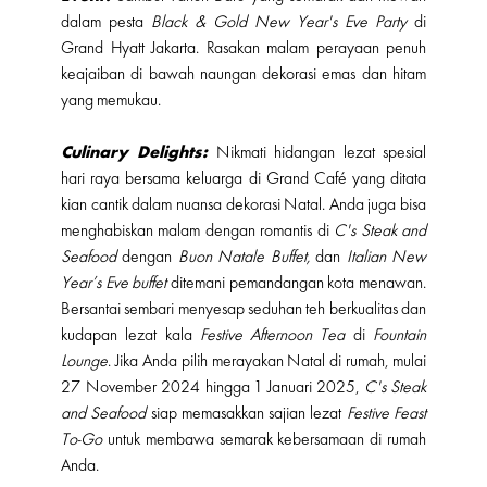
dalam pesta
Black & Gold New Year's Eve Party
di
Grand Hyatt Jakarta. Rasakan malam perayaan penuh
keajaiban di bawah naungan dekorasi emas dan hitam
yang memukau.
Culinary Delights:
Nikmati hidangan lezat spesial
hari raya bersama keluarga di Grand Café yang ditata
kian cantik dalam nuansa dekorasi Natal. Anda juga bisa
menghabiskan malam dengan romantis di
C's Steak and
Seafood
dengan
Buon Natale Buffet,
dan
Italian New
Year’s Eve buffet
ditemani pemandangan kota menawan.
Bersantai sembari menyesap seduhan teh berkualitas dan
kudapan lezat kala
Festive Afternoon Tea
di
Fountain
Lounge
. Jika Anda pilih merayakan Natal di rumah, mulai
27 November 2024 hingga 1 Januari 2025,
C's Steak
and Seafood
siap memasakkan sajian lezat
Festive Feast
To-Go
untuk membawa semarak kebersamaan di rumah
Anda.