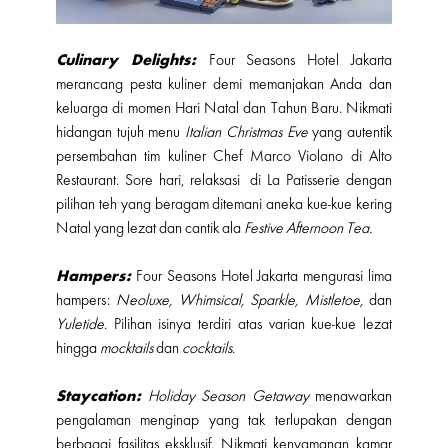
Culinary Delights:
Four Seasons Hotel Jakarta
merancang pesta kuliner demi memanjakan Anda dan
keluarga di momen Hari Natal dan Tahun Baru. Nikmati
hidangan tujuh menu
Italian Christmas Eve
yang autentik
persembahan tim kuliner Chef Marco Violano di Alto
Restaurant. Sore hari, relaksasi di La Patisserie dengan
pilihan teh yang beragam ditemani aneka kue-kue kering
Natal yang lezat dan cantik ala
Festive Afternoon Tea.
Hampers:
Four Seasons Hotel Jakarta mengurasi lima
hampers:
Neoluxe, Whimsical, Sparkle, Mistletoe,
dan
Yuletide
. Pilihan isinya terdiri atas varian kue-kue lezat
hingga
mocktails
dan
cocktails
.
Staycation:
Holiday Season Getaway
menawarkan
pengalaman menginap yang tak terlupakan dengan
berbagai fasilitas eksklusif. Nikmati kenyamanan kamar