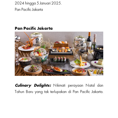
2024 hingga 5 Januari 2025.
Pan Pacific Jakarta
Pan Pacific Jakarta
Culinary Delights:
Nikmati perayaan Natal dan
Tahun Baru yang tak terlupakan di Pan Pacific Jakarta.
Restoran Jepang Keyaki menawarkan pengalaman
kuliner lewat
Japanese Lunch Buffet
dengan menu
andalan lobster. Pada malam Tahun Baru, pertunjukan DJ
live di Botanical Kingdom siap menghibur Anda saat