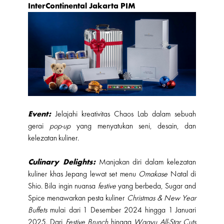
InterContinental Jakarta PIM
Event:
Jelajahi kreativitas Chaos Lab dalam sebuah
gerai
pop-up
yang menyatukan seni, desain, dan
kelezatan kuliner.
Culinary Delights:
Manjakan diri dalam kelezatan
kuliner khas Jepang lewat set menu
Omakase
Natal di
Shio. Bila ingin nuansa
festive
yang berbeda, Sugar and
Spice menawarkan pesta kuliner
Christmas & New Year
Buffets
mulai dari 1 Desember 2024 hingga 1 Januari
2025. Dari
Festive Brunch
hingga
Wagyu All-Star Cuts