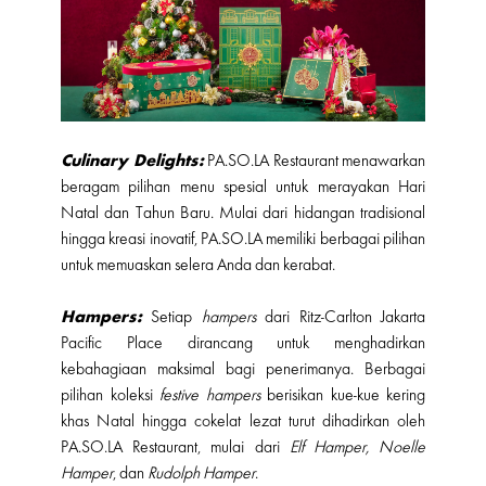
Culinary Delights:
PA.SO.LA Restaurant menawarkan
beragam pilihan menu spesial untuk merayakan Hari
Natal dan Tahun Baru. Mulai dari hidangan tradisional
hingga kreasi inovatif, PA.SO.LA memiliki berbagai pilihan
untuk memuaskan selera Anda dan kerabat.
Hampers:
Setiap
hampers
dari Ritz-Carlton Jakarta
Pacific Place dirancang untuk menghadirkan
kebahagiaan maksimal bagi penerimanya. Berbagai
pilihan koleksi
festive hampers
berisikan kue-kue kering
khas Natal hingga cokelat lezat turut dihadirkan oleh
PA.SO.LA Restaurant, mulai dari
Elf Hamper, Noelle
Hamper
, dan
Rudolph Hamper
.