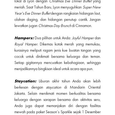
lokal di Lyon dengan
Christmas Eve Dinner Buffet
yang
meriah. Saat Tahun Baru, Lyon menyuguhkan
Super New
Year's Eve Dinner Buffet
dengan rangkaian hidangan laut,
olahan daging, dan hidangan penutup cantik. Jangan
lewatkan jugan
Christmas Day Brunch
di Cinnamon.
Hampers:
Dua pilihan untuk Anda:
Joyful Hamper
dan
Royal Hamper
. Dikemas kotak merah yang memukau,
kurasinya meliputi ragam jenis kue buatan tangan yang
cocok untuk dinikmati bersama keluarga dan teman.
Setiap gigitannya mencuatkan kebahagiaan, sehingga
menjadikannya bingkisan ideal untuk acara apa pun.
Staycation:
Liburan akhir tahun Anda akan lebih
berkesan dengan
staycation
di Mandarin Oriental
Jakarta. Selain menikmati momen berkualitas bersama
keluarga dengan sarapan bersama dan aktivitas seru,
Anda juga dapat memanjakan diri dengan fasilitas
mewah pada paket Season’s Sparkle sejak 1 Desember