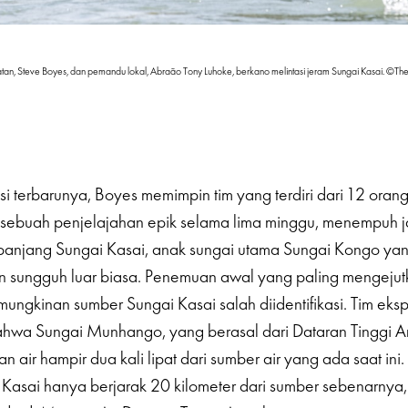
latan, Steve Boyes, dan pemandu lokal, Abraão Tony Luhoke, berkano melintasi jeram Sungai Kasai. ©Th
i terbarunya, Boyes memimpin tim yang terdiri dari 12 orang
sebuah penjelajahan epik selama lima minggu, menempuh 
epanjang Sungai Kasai, anak sungai utama Sungai Kongo yan
 sungguh luar biasa. Penemuan awal yang paling mengejut
ngkinan sumber Sungai Kasai salah diidentifikasi. Tim eks
wa Sungai Munhango, yang berasal dari Dataran Tinggi A
ir hampir dua kali lipat dari sumber air yang ada saat ini. 
Kasai hanya berjarak 20 kilometer dari sumber sebenarnya