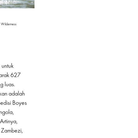
e Wilderness
 untuk
jarak 627
g luas.
kan adalah
pedisi Boyes
ngola,
Artinya,
, Zambezi,