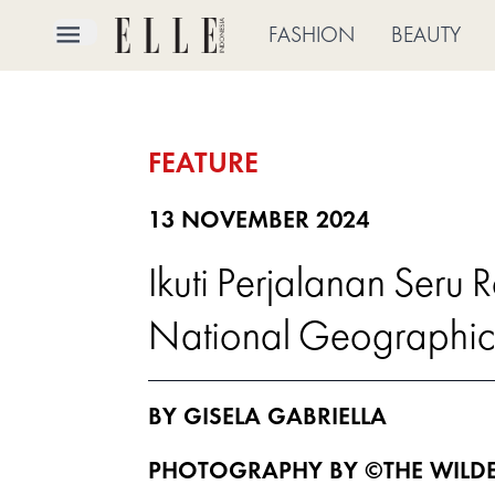
×
FASHION
BEAUTY
FASHION
FEATURE
BEAUTY
CULTURE
13 NOVEMBER 2024
Ikuti Perjalanan Seru
LIFE
National Geographic 
BRIDE
ELLE
BY GISELA GABRIELLA
TV
PHOTOGRAPHY BY ©THE WILDE
SHOP