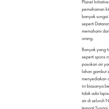
Planet Initiat
pemahaman kit
banyak sungai 
seperti Datara
memahami dan 
orang.
Banyak yang ti
seperti spons 
pasokan air ya
lahan gambut 
menyediakan ai
ini biasanya b
tidak ada lapi
air di seluruh
tempat Sungai 