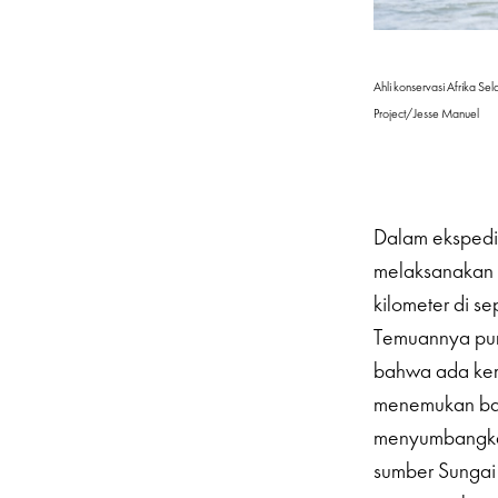
Ahli konservasi Afrika Se
Project/Jesse Manuel
Dalam ekspedis
melaksanakan 
kilometer di s
Temuannya pun
bahwa ada kemu
menemukan bah
menyumbangkan a
sumber Sungai 