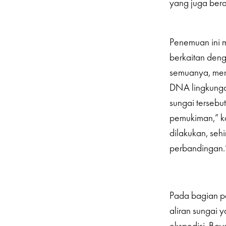
yang juga bera
Penemuan ini m
berkaitan den
semuanya, meng
DNA lingkungan
sungai tersebu
pemukiman,” ka
dilakukan, se
perbandingan.
Pada bagian pe
aliran sungai 
ekspedisi, Boy