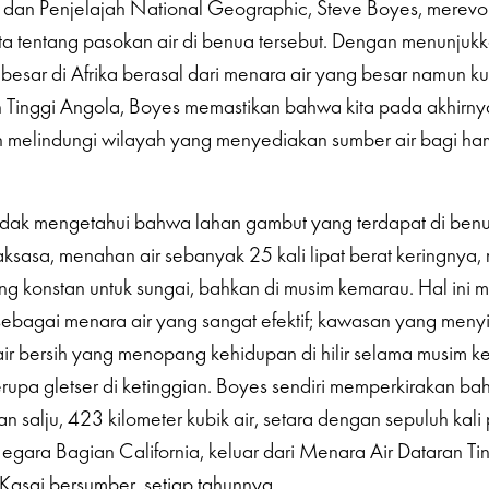
ive dan Penjelajah National Geographic, Steve Boyes, merevo
a tentang pasokan air di benua tersebut. Dengan menunju
besar di Afrika berasal dari menara air yang besar namun ku
n Tinggi Angola, Boyes memastikan bahwa kita pada akhirny
melindungi wilayah yang menyediakan sumber air bagi ham
dak mengetahui bahwa lahan gambut yang terdapat di benua
raksasa, menahan air sebanyak 25 kali lipat berat keringnya
ng konstan untuk sungai, bahkan di musim kemarau. Hal ini 
sebagai menara air yang sangat efektif; kawasan yang men
r bersih yang menopang kehidupan di hilir selama musim ke
erupa gletser di ketinggian. Boyes sendiri memperkirakan b
san salju, 423 kilometer kubik air, setara dengan sepuluh ka
 Negara Bagian California, keluar dari Menara Air Dataran Ti
Kasai bersumber, setiap tahunnya.