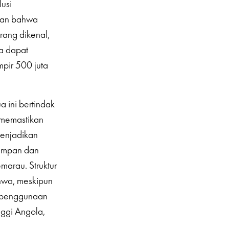
lusi
kkan bahwa
rang dikenal,
a dapat
pir 500 juta
 ini bertindak
, memastikan
menjadikan
yimpan dan
marau. Struktur
ahwa, meskipun
li penggunaan
nggi Angola,