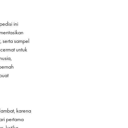
edisi ini
umentasikan
, serta sampel
 cermat untuk
nusia,
 pernah
buat
lambat, karena
hari pertama
n, ketika