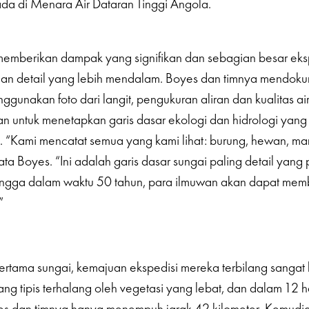
da di Menara Air Dataran Tinggi Angola.
emberikan dampak yang signifikan dan sebagian besar eksp
gan detail yang lebih mendalam. Boyes dan timnya mendok
gunakan foto dari langit, pengukuran aliran dan kualitas air
 untuk menetapkan garis dasar ekologi dan hidrologi yang
t. “Kami mencatat semua yang kami lihat: burung, hewan, ma
ta Boyes. “Ini adalah garis dasar sungai paling detail yang
hingga dalam waktu 50 tahun, para ilmuwan akan dapat mem
”
rtama sungai, kemajuan ekspedisi mereka terbilang sangat 
yang tipis terhalang oleh vegetasi yang lebat, dan dalam 12 
es dan timnya hanya menempuh jarak 42 kilometer. Kemudia