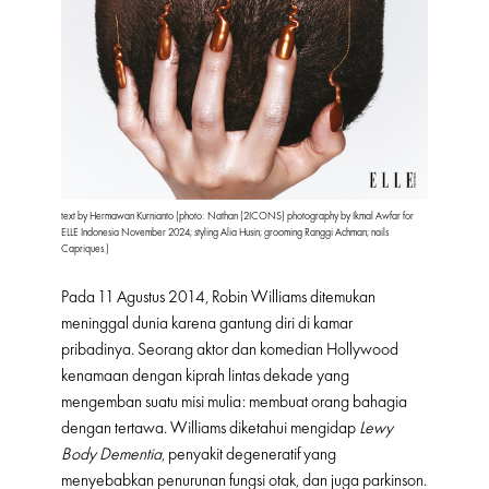
text by Hermawan Kurnianto (photo: Nathan (2ICONS) photography by Ikmal Awfar for
ELLE Indonesia November 2024; styling Alia Husin; grooming Ranggi Achman; nails
Capriques.)
Pada 11 Agustus 2014, Robin Williams ditemukan
meninggal dunia karena gantung diri di kamar
pribadinya. Seorang aktor dan komedian Hollywood
kenamaan dengan kiprah lintas dekade yang
mengemban suatu misi mulia: membuat orang bahagia
dengan tertawa. Williams diketahui mengidap
Lewy
Body Dementia
, penyakit degeneratif yang
menyebabkan penurunan fungsi otak, dan juga parkinson.