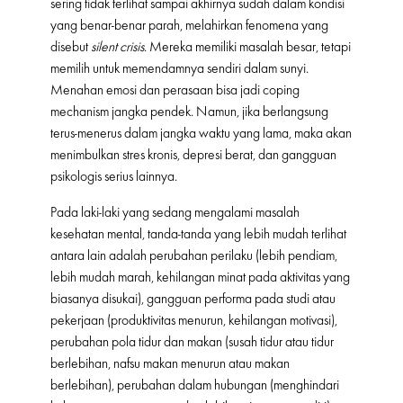
sering tidak terlihat sampai akhirnya sudah dalam kondisi
yang benar-benar parah, melahirkan fenomena yang
disebut
silent crisis
. Mereka memiliki masalah besar, tetapi
memilih untuk memendamnya sendiri dalam sunyi.
Menahan emosi dan perasaan bisa jadi coping
mechanism jangka pendek. Namun, jika berlangsung
terus-menerus dalam jangka waktu yang lama, maka akan
menimbulkan stres kronis, depresi berat, dan gangguan
psikologis serius lainnya.
Pada laki-laki yang sedang mengalami masalah
kesehatan mental, tanda-tanda yang lebih mudah terlihat
antara lain adalah perubahan perilaku (lebih pendiam,
lebih mudah marah, kehilangan minat pada aktivitas yang
biasanya disukai), gangguan performa pada studi atau
pekerjaan (produktivitas menurun, kehilangan motivasi),
perubahan pola tidur dan makan (susah tidur atau tidur
berlebihan, nafsu makan menurun atau makan
berlebihan), perubahan dalam hubungan (menghindari