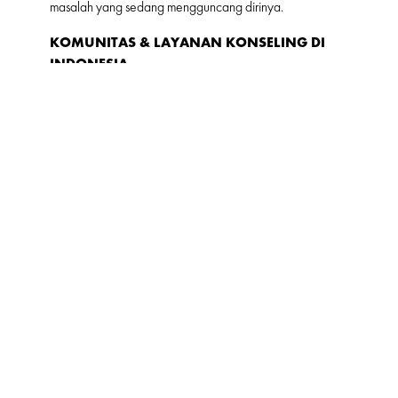
masalah yang sedang mengguncang dirinya.
KOMUNITAS & LAYANAN KONSELING DI
INDONESIA
Jika merasa tidak baik-baik saja, jangan ragu mencari
bantuan dan menghubungi layanan profesional. Berikut
beberapa komunitas dan layanan konseling di Indonesia
yang bisa menjadi tempat pertama untuk membuka
percakapan:
• Into The Light Indonesia: Komunitas pencegahan bunuh
diri dan promosi kesehatan mental. (
website
:
intothelightid.org)
• Ibunda.id: Platform konseling online dengan psikolog
profesional. (
website
: ibunda.id)
• Pijar Psikologi: Layanan edukasi dan konseling online
seputar kesehatan mental. (
website
: pijarpsikologi.org)