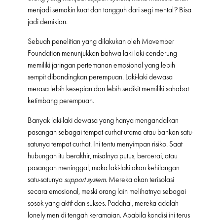
menjadi semakin kuat dan tangguh dari segi mental? Bisa
jadi demikian.
Sebuah penelitian yang dilakukan oleh Movember
Foundation menunjukkan bahwa laki-laki cenderung
memiliki jaringan pertemanan emosional yang lebih
sempit dibandingkan perempuan. Laki-laki dewasa
merasa lebih kesepian dan lebih sedikit memiliki sahabat
ketimbang perempuan.
Banyak laki-laki dewasa yang hanya mengandalkan
pasangan sebagai tempat curhat utama atau bahkan satu-
satunya tempat curhat. Ini tentu menyimpan risiko. Saat
hubungan itu berakhir, misalnya putus, bercerai, atau
pasangan meninggal, maka laki-laki akan kehilangan
satu-satunya
support system
. Mereka akan terisolasi
secara emosional, meski orang lain melihatnya sebagai
sosok yang aktif dan sukses. Padahal, mereka adalah
lonely men di tengah keramaian. Apabila kondisi ini terus