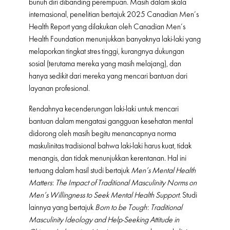
bunuh diri dibanding perempuan. Masih dalam skala
internasional, penelitian bertajuk 2025 Canadian Men’s
Health Report yang dilakukan oleh Canadian Men’s
Health Foundation menunjukkan banyaknya laki-laki yang
melaporkan tingkat stres tinggi, kurangnya dukungan
sosial (terutama mereka yang masih melajang), dan
hanya sedikit dari mereka yang mencari bantuan dari
layanan profesional.
Rendahnya kecenderungan laki-laki untuk mencari
bantuan dalam mengatasi gangguan kesehatan mental
didorong oleh masih begitu menancapnya norma
maskulinitas tradisional bahwa laki-laki harus kuat, tidak
menangis, dan tidak menunjukkan kerentanan. Hal ini
tertuang dalam hasil studi bertajuk
Men’s Mental Health
Matters
:
The Impact of Traditional Masculinity Norms on
Men’s Willingness to Seek Mental Health Support
. Studi
lainnya yang bertajuk
Born to be Tough
:
Traditional
Masculinity Ideology and Help-Seeking Attitude in