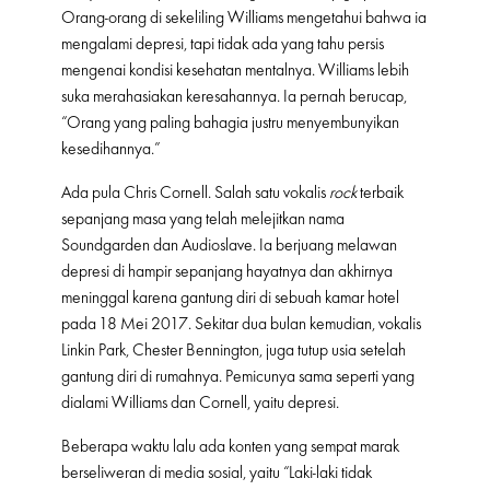
Orang-orang di sekeliling Williams mengetahui bahwa ia
mengalami depresi, tapi tidak ada yang tahu persis
mengenai kondisi kesehatan mentalnya. Williams lebih
suka merahasiakan keresahannya. Ia pernah berucap,
“Orang yang paling bahagia justru menyembunyikan
kesedihannya.”
Ada pula Chris Cornell. Salah satu vokalis
rock
terbaik
sepanjang masa yang telah melejitkan nama
Soundgarden dan Audioslave. Ia berjuang melawan
depresi di hampir sepanjang hayatnya dan akhirnya
meninggal karena gantung diri di sebuah kamar hotel
pada 18 Mei 2017. Sekitar dua bulan kemudian, vokalis
Linkin Park, Chester Bennington, juga tutup usia setelah
gantung diri di rumahnya. Pemicunya sama seperti yang
dialami Williams dan Cornell, yaitu depresi.
Beberapa waktu lalu ada konten yang sempat marak
berseliweran di media sosial, yaitu “Laki-laki tidak