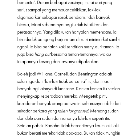
bercerita”. Dalam berbagai versinya, mulai dari yang
serius sampai yang membuat cekikikan, laki-laki
digambarkan sebagai sosok pendiam, tidak banyak
bicara, tetapi sebenarnya begitu riuh isi pikiran dan
perasaannya. Yang dilakukan hanyalah memendam. Ia
bisa duduk bengong berjam-jam di kursi minimarket sambil
ngopi. Ia bisa berjalan kaki sendirian menyusuri taman. Ia
juga bisa
hang out
bersama teman-temannya, walau
tatapannya kosong dan tawanya dipaksakan.
Boleh jadi Williams, Cornell, dan Bennington adalah
salah tiga dari “laki-laki tidak bercerita” itu, dan masih
banyak lagi lainnya di luar sana. Konten-konten itu seolah
menyingkap keberadaan mereka. Mengetuk pintu
kesadaran banyak orang bahwa ini seharusnya lebih dari
sekadar perkara yang
taken for granted
. Memang sudah
dari dulu dan sudah dari sananya laki-laki seperti itu.
Setelan pabrik. Padahal tidak berceritanya kaum laki-laki
bukan berarti mereka tidak apa-apa. Bukan tidak mungkin