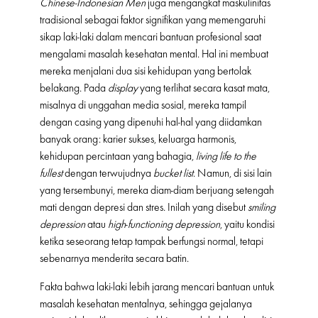
Chinese-Indonesian Men
juga mengangkat maskulinitas
tradisional sebagai faktor signifikan yang memengaruhi
sikap laki-laki dalam mencari bantuan profesional saat
mengalami masalah kesehatan mental. Hal ini membuat
mereka menjalani dua sisi kehidupan yang bertolak
belakang. Pada
display
yang terlihat secara kasat mata,
misalnya di unggahan media sosial, mereka tampil
dengan casing yang dipenuhi hal-hal yang diidamkan
banyak orang: karier sukses, keluarga harmonis,
kehidupan percintaan yang bahagia,
living life to the
fullest
dengan terwujudnya
bucket list
. Namun, di sisi lain
yang tersembunyi, mereka diam-diam berjuang setengah
mati dengan depresi dan stres. Inilah yang disebut
smiling
depression
atau
high
-
functioning depression
, yaitu kondisi
ketika seseorang tetap tampak berfungsi normal, tetapi
sebenarnya menderita secara batin.
Fakta bahwa laki-laki lebih jarang mencari bantuan untuk
masalah kesehatan mentalnya, sehingga gejalanya