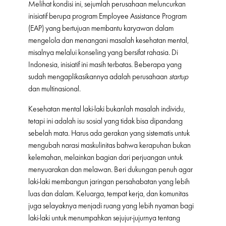
Melihat kondisi ini, sejumlah perusahaan meluncurkan
inisiatif berupa program Employee Assistance Program
(EAP) yang bertujuan membantu karyawan dalam
mengelola dan menangani masalah kesehatan mental,
misalnya melalui konseling yang bersifat rahasia. Di
Indonesia, inisiatif ini masih terbatas. Beberapa yang
sudah mengaplikasikannya adalah perusahaan
startup
dan multinasional.
Kesehatan mental laki-laki bukanlah masalah individu,
tetapi ini adalah isu sosial yang tidak bisa dipandang
sebelah mata. Harus ada gerakan yang sistematis untuk
mengubah narasi maskulinitas bahwa kerapuhan bukan
kelemahan, melainkan bagian dari perjuangan untuk
menyuarakan dan melawan. Beri dukungan penuh agar
laki-laki membangun jaringan persahabatan yang lebih
luas dan dalam. Keluarga, tempat kerja, dan komunitas
juga selayaknya menjadi ruang yang lebih nyaman bagi
laki-laki untuk menumpahkan sejujur-jujurnya tentang