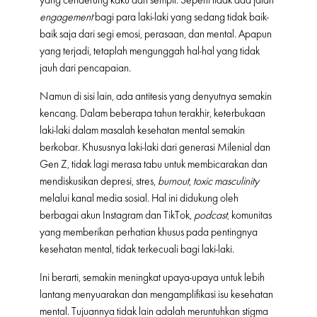
yang cenderung kaku dan sempit. Seperti tidak ada jatah
engagement
bagi para laki-laki yang sedang tidak baik-
baik saja dari segi emosi, perasaan, dan mental. Apapun
yang terjadi, tetaplah mengunggah hal-hal yang tidak
jauh dari pencapaian.
Namun di sisi lain, ada antitesis yang denyutnya semakin
kencang. Dalam beberapa tahun terakhir, keterbukaan
laki-laki dalam masalah kesehatan mental semakin
berkobar. Khususnya laki-laki dari generasi Milenial dan
Gen Z, tidak lagi merasa tabu untuk membicarakan dan
mendiskusikan depresi, stres,
burnout
,
toxic masculinity
melalui kanal media sosial. Hal ini didukung oleh
berbagai akun Instagram dan TikTok,
podcast
, komunitas
yang memberikan perhatian khusus pada pentingnya
kesehatan mental, tidak terkecuali bagi laki-laki.
Ini berarti, semakin meningkat upaya-upaya untuk lebih
lantang menyuarakan dan mengamplifikasi isu kesehatan
mental. Tujuannya tidak lain adalah meruntuhkan stigma