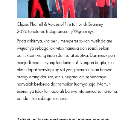
Clipse, Pharrell & Voices of Fire tampil di Grammy
2026 (photo via
Instagram.com/@grammys
).
Pada akhirnya, kita perlu mempersepsikan musik dalam
wujudnya sebagai aktivitas manusia dan sosial, selain
bentuk seni yang indah dan sarat estetika. Dan musik pun
menjadi medium yang fundamental. Dengan begitu, kita
akan dapat menyingkap sisi yang menakjubkan bahwa
orang- orang dari ras, etnis, negara lain sebenarnya
hanyalah berbeda dari tampilan luarnya saja. Namun
esensinya tidak lain adalah bahwa kita semua sama-sama
beridentitas sebagai manusia.
Artikel ini terbit pertama kali dalam majalah
ELLE Indonesia edisi Februari 2022, dengan