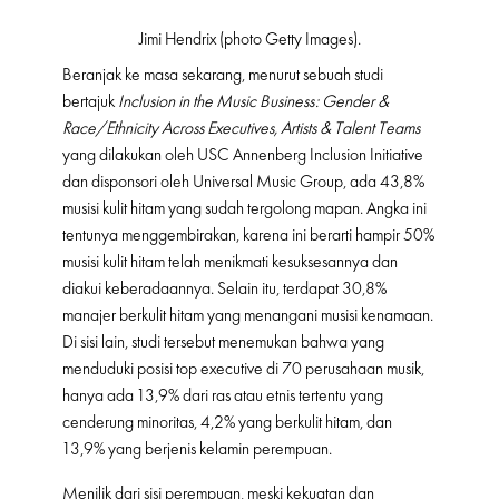
Jimi Hendrix (photo Getty Images).
Beranjak ke masa sekarang, menurut sebuah studi
bertajuk
Inclusion in the Music Business: Gender &
Race/Ethnicity Across Executives, Artists & Talent Teams
yang dilakukan oleh USC Annenberg Inclusion Initiative
dan disponsori oleh Universal Music Group, ada 43,8%
musisi kulit hitam yang sudah tergolong mapan. Angka ini
tentunya menggembirakan, karena ini berarti hampir 50%
musisi kulit hitam telah menikmati kesuksesannya dan
diakui keberadaannya. Selain itu, terdapat 30,8%
manajer berkulit hitam yang menangani musisi kenamaan.
Di sisi lain, studi tersebut menemukan bahwa yang
menduduki posisi top executive di 70 perusahaan musik,
hanya ada 13,9% dari ras atau etnis tertentu yang
cenderung minoritas, 4,2% yang berkulit hitam, dan
13,9% yang berjenis kelamin perempuan.
Menilik dari sisi perempuan, meski kekuatan dan