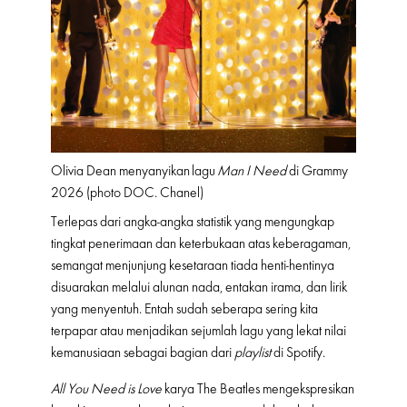
Olivia Dean menyanyikan
lagu
Man I Need
di Grammy
2026 (photo DOC. Chanel)
Terlepas dari angka-angka statistik yang mengungkap
tingkat penerimaan dan keterbukaan atas keberagaman,
semangat menjunjung kesetaraan tiada henti-hentinya
disuarakan melalui alunan nada, entakan irama, dan lirik
yang menyentuh. Entah sudah seberapa sering kita
terpapar atau menjadikan sejumlah lagu yang lekat nilai
kemanusiaan sebagai bagian dari
playlist
di Spotify.
All You Need is Love
karya The Beatles mengekspresikan