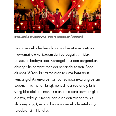
Bruno Mars live at Grammy 2026 (photo via Instagram.com/@grammys)
Sejak berdekade-dekade silam, diversitas senantiasa
mewarnai laju kehidupan dari berbagai sisi. Tidak
terkecuali budaya pop. Berbagai figur dan pergerakan
datang silih berganti menjadi penanda zaman. Pada
dekade ‘60-an, ketika masalah rasisme berembus
kencang di Amerika Serikat (pun sampai sekarang belum
sepenuhnya menghilang), muncul figur seorang gitaris
yang bisa dibilang menulis ulang tata cara bermain gitar
elektrik, sekaligus mengubah arah dan tatanan musik,
khususnya
rock
, selama berdekade-dekade setelahnya.
Ia adalah Jimi Hendrix.