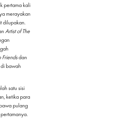
k pertama kali
anya merayakan
t dilupakan.
aan
Artist of The
ngan
ngah
 Friends
dan
 di bawah
h satu sisi
n, ketika para
mbawa pulang
 pertamanya.