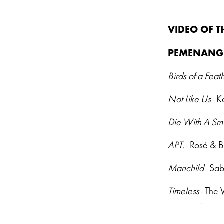
VIDEO OF T
PEMENANG
Birds of a Feat
Not Like Us
- K
Die With A Smi
APT.
- Rosé & 
Manchild
- Sab
Timeless
- The 