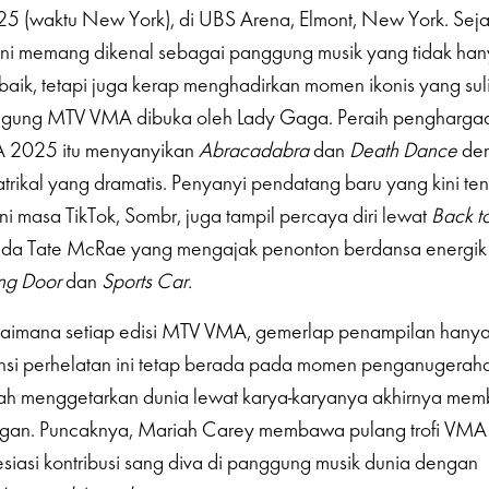
5 (waktu New York), di UBS Arena, Elmont, New York. Seja
g ini memang dikenal sebagai panggung musik yang tidak h
rbaik, tetapi juga kerap menghadirkan momen ikonis yang suli
nggung MTV VMA dibuka oleh Lady Gaga. Peraih pengharg
2025 itu menyanyikan
Abracadabra
dan
Death Dance
de
trikal yang dramatis. Penyanyi pendatang baru yang kini te
ni masa TikTok, Sombr, juga tampil percaya diri lewat
Back to
 ada Tate McRae yang mengajak penonton berdansa energik
ng Door
dan
Sports Car.
imana setiap edisi MTV VMA, gemerlap penampilan hanyala
sensi perhelatan ini tetap berada pada momen penganugeraha
elah menggetarkan dunia lewat karya-karyanya akhirnya me
gan. Puncaknya, Mariah Carey membawa pulang trofi VMA
asi kontribusi sang diva di panggung musik dunia dengan