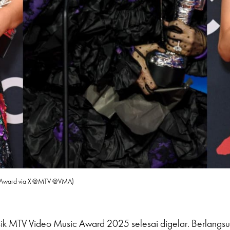
ic Award via X @MTV @VMA)
sik MTV Video Music Award 2025 selesai digelar. Berlangs