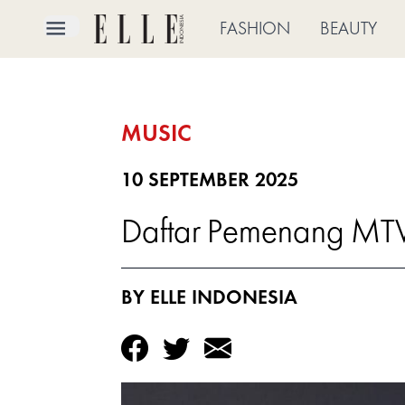
×
FASHION
BEAUTY
FASHION
MUSIC
BEAUTY
CULTURE
10 SEPTEMBER 2025
Daftar Pemenang MT
LIFE
BRIDE
BY ELLE INDONESIA
ELLE
TV
SHOP