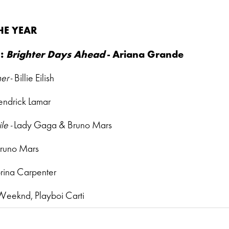
HE YEAR
:
Brighter Days Ahead
- Ariana Grande
her
- Billie Eilish
endrick Lamar
le -
Lady Gaga & Bruno Mars
Bruno Mars
rina Carpenter
Weeknd, Playboi Carti