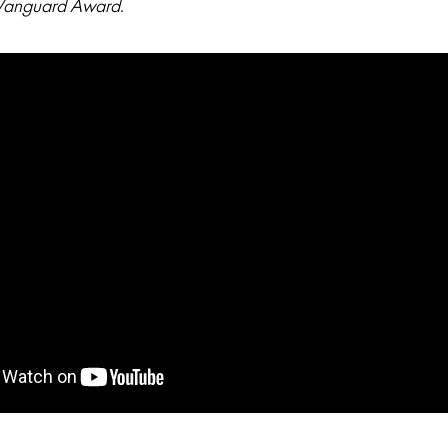
Vanguard Award
.