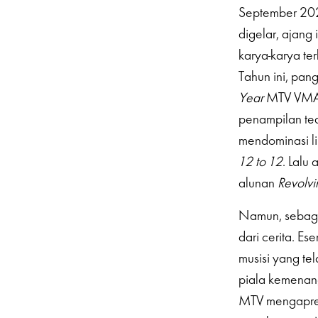
September 202
digelar, ajan
karya-karya te
Tahun ini, pa
Year
MTV VMA 
penampilan tea
mendominasi li
12 to 12
. Lalu
alunan
Revolvi
Namun, sebaga
dari cerita. E
musisi yang t
piala kemenan
MTV mengapresi