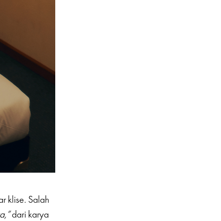
r klise. Salah
a,”
dari karya