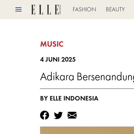
×
FASHION
BEAUTY
FASHION
MUSIC
BEAUTY
CULTURE
4 JUNI 2025
Adikara Bersenandung
LIFE
BRIDE
BY ELLE INDONESIA
ELLE
TV
SHOP