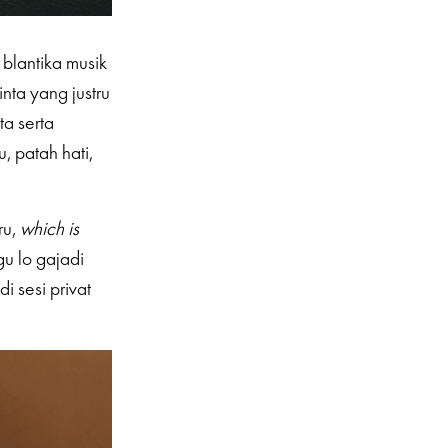
blantika musik
nta yang justru
ta serta
, patah hati,
ru,
which is
gu lo gajadi
i sesi privat