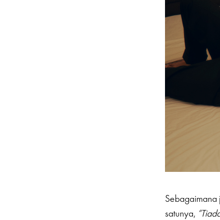
Sebagaimana ju
satunya,
“Tiad