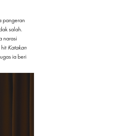
ta pangeran
idak salah.
 narasi
 hit
Katakan
ugas ia beri