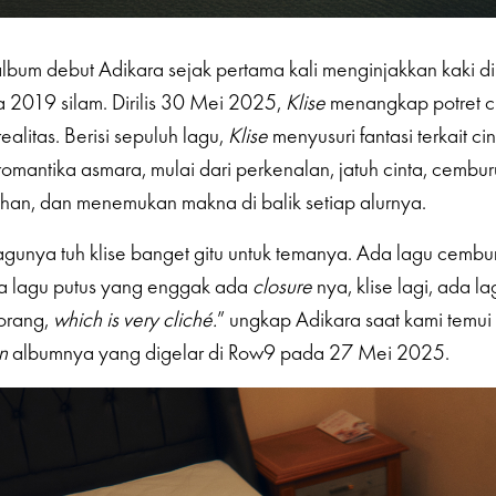
lbum debut Adikara sejak pertama kali menginjakkan kaki di 
 2019 silam. Dirilis 30 Mei 2025,
Klise
menangkap potret ci
alitas. Berisi sepuluh lagu,
Klise
menyusuri fantasi terkait cin
omantika asmara, mulai dari perkenalan, jatuh cinta, cemburu
han, dan menemukan makna di balik setiap alurnya.
agunya tuh klise banget gitu untuk temanya. Ada lagu cembu
da lagu putus yang enggak ada
closure
nya, klise lagi, ada la
orang,
which is very cliché.
” ungkap Adikara saat kami temui d
n
albumnya yang digelar di Row9 pada 27 Mei 2025.