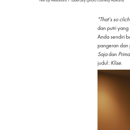
Text by Alexandra Y. Luberizky (photo courtesy Adikara)
"That's so clic
dan putri yang 
Anda sendiri b
pangeran dan p
Saja
dan
Prim
judul:
Klise
.