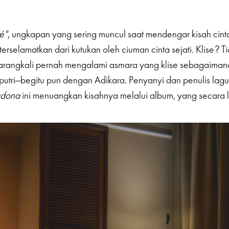
hé"
, ungkapan yang sering muncul saat mendengar kisah cin
terselamatkan dari kutukan oleh ciuman cinta sejati. Klise? T
arangkali pernah mengalami asmara yang klise sebagaimana
utri—begitu pun dengan Adikara. Penyanyi dan penulis lagu
adona
ini menuangkan kisahnya melalui album, yang secara l