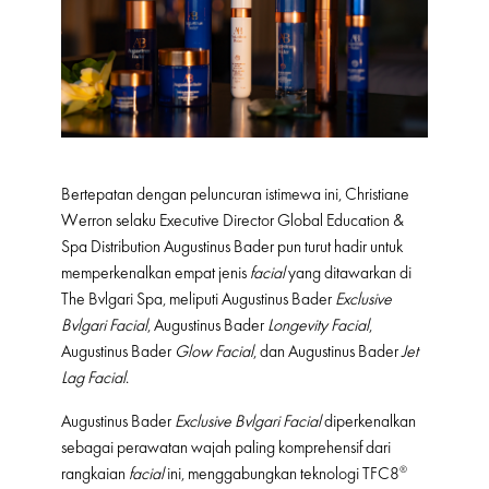
Bertepatan dengan peluncuran istimewa ini, Christiane
Werron selaku Executive Director Global Education &
Spa Distribution Augustinus Bader pun turut hadir untuk
memperkenalkan empat jenis
facial
yang ditawarkan di
The Bvlgari Spa, meliputi Augustinus Bader
Exclusive
Bvlgari Facial
, Augustinus Bader
Longevity Facial
,
Augustinus Bader
Glow Facial
, dan Augustinus Bader
Jet
Lag Facial
.
Augustinus Bader
Exclusive Bvlgari Facial
diperkenalkan
sebagai perawatan wajah paling komprehensif dari
rangkaian
facial
ini, menggabungkan teknologi TFC8®