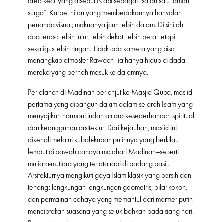
area kecil yang disebut Nabi sebagai “salah satu taman
surga”. Karpet hijau yang membedakannya hanyalah
penanda visual; maknanya jauh lebih dalam. Di sinilah
doa terasa lebih jujur, lebih dekat, lebih berat tetapi
sekaligus lebih ringan. Tidak ada kamera yang bisa
menangkap atmosfer Rawdah—ia hanya hidup di dada
mereka yang pernah masuk ke dalamnya.
Perjalanan di Madinah berlanjut ke Masjid Quba, masjid
pertama yang dibangun dalam dalam sejarah Islam yang
menyajikan harmoni indah antara kesederhanaan spiritual
dan keanggunan arsitektur. Dari kejauhan, masjid ini
dikenali melalui kubah-kubah putihnya yang berkilau
lembut di bawah cahaya matahari Madinah—seperti
mutiara-mutiara yang tertata rapi di padang pasir.
Arsitekturnya mengikuti gaya Islam klasik yang bersih dan
tenang: lengkungan-lengkungan geometris, pilar kokoh,
dan permainan cahaya yang memantul dari marmer putih
menciptakan suasana yang sejuk bahkan pada siang hari.