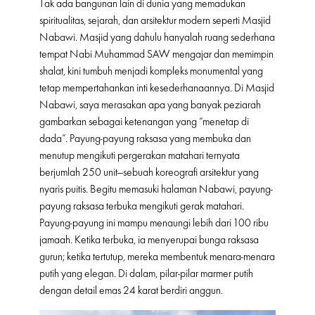
Tak ada bangunan lain di dunia yang memadukan
spiritualitas, sejarah, dan arsitektur modern seperti Masjid
Nabawi. Masjid yang dahulu hanyalah ruang sederhana
tempat Nabi Muhammad SAW mengajar dan memimpin
shalat, kini tumbuh menjadi kompleks monumental yang
tetap mempertahankan inti kesederhanaannya. Di Masjid
Nabawi, saya merasakan apa yang banyak peziarah
gambarkan sebagai ketenangan yang “menetap di
dada”. Payung-payung raksasa yang membuka dan
menutup mengikuti pergerakan matahari ternyata
berjumlah 250 unit—sebuah koreografi arsitektur yang
nyaris puitis. Begitu memasuki halaman Nabawi, payung-
payung raksasa terbuka mengikuti gerak matahari.
Payung-payung ini mampu menaungi lebih dari 100 ribu
jamaah. Ketika terbuka, ia menyerupai bunga raksasa
gurun; ketika tertutup, mereka membentuk menara-menara
putih yang elegan. Di dalam, pilar-pilar marmer putih
dengan detail emas 24 karat berdiri anggun.