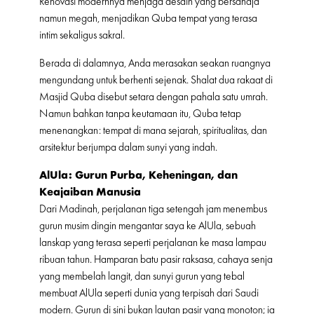
Renovasi modernnya menjaga desain yang bersahaja
namun megah, menjadikan Quba tempat yang terasa
intim sekaligus sakral.
Berada di dalamnya, Anda merasakan seakan ruangnya
mengundang untuk berhenti sejenak. Shalat dua rakaat di
Masjid Quba disebut setara dengan pahala satu umrah.
Namun bahkan tanpa keutamaan itu, Quba tetap
menenangkan: tempat di mana sejarah, spiritualitas, dan
arsitektur berjumpa dalam sunyi yang indah.
AlUla: Gurun Purba, Keheningan, dan
Keajaiban Manusia
Dari Madinah, perjalanan tiga setengah jam menembus
gurun musim dingin mengantar saya ke AlUla, sebuah
lanskap yang terasa seperti perjalanan ke masa lampau
ribuan tahun. Hamparan batu pasir raksasa, cahaya senja
yang membelah langit, dan sunyi gurun yang tebal
membuat AlUla seperti dunia yang terpisah dari Saudi
modern. Gurun di sini bukan lautan pasir yang monoton; ia