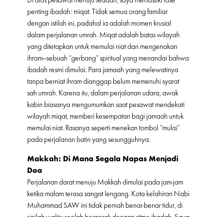
penting ibadah: miqat. Tidak semua orang familiar
dengan istilah ini, padahal ia adalah momen krusial
dalam perjalanan umrah. Miqat adalah batas wilayah
yang ditetapkan untuk memulai niat dan mengenakan
ihram—sebuah “gerbang” spiritual yang menandai bahwa
ibadah resmi dimulai. Para jamaah yang melewatinya
tanpa berniat ihram dianggap belum memenuhi syarat
sah umrah. Karena itu, dalam perjalanan udara, awak
kabin biasanya mengumumkan saat pesawat mendekati
wilayah miqat, memberi kesempatan bagi jamaah untuk
memulai niat. Rasanya seperti menekan tombol “mulai”
pada perjalanan batin yang sesungguhnya.
Makkah: Di Mana Segala Napas Menjadi
Doa
Perjalanan darat menuju Makkah dimulai pada jam-jam
ketika malam terasa sangat lengang. Kota kelahiran Nabi
Muhammad SAW ini tidak pernah benar-benar tidur, di
sinilah waktu seolah bergerak dengan ritme ibadah. Saya