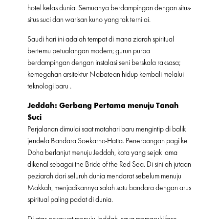
hotel kelas dunia. Semuanya berdampingan dengan situs-
situs suci dan warisan kuno yang tak ternilai.
Saudi hari ini adalah tempat di mana ziarah spiritual
bertemu petualangan modern; gurun purba
berdampingan dengan instalasi seni berskala raksasa;
kemegahan arsitektur Nabatean hidup kembali melalui
teknologi baru .
Jeddah: Gerbang Pertama menuju Tanah
Suci
Perjalanan dimulai saat matahari baru mengintip di balik
jendela Bandara Soekarno-Hatta. Penerbangan pagi ke
Doha berlanjut menuju Jeddah, kota yang sejak lama
dikenal sebagai the Bride of the Red Sea. Di sinilah jutaan
peziarah dari seluruh dunia mendarat sebelum menuju
Makkah, menjadikannya salah satu bandara dengan arus
spiritual paling padat di dunia.
Di atas pesawat menuju Jeddah, saya memasuki fase