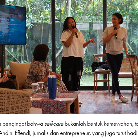
ah pengingat bahwa
self-care
bukanlah bentuk kemewahan, ta
 Andini Effendi, jurnalis dan entrepreneur, yang juga turut had