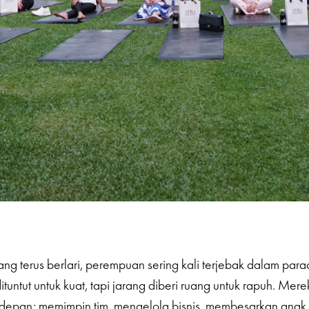
ng terus berlari, perempuan sering kali terjebak dalam par
ituntut untuk kuat, tapi jarang diberi ruang untuk rapuh. Mer
is depan: memimpin tim, mengelola bisnis, membesarkan anak