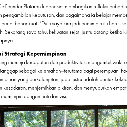
-Founder Plataran Indonesia, membagikan refleksi pribadi
m pengambilan keputusan, dan bagaimana ia belajar memb
 benar-benar kuat. “Dulu saya kira jadi pemimpin itu harus se
. Sekarang saya tahu, kekuatan sejati justru datang ketika ki
capnya.
ai Strategi Kepemimpinan
ng memuja kecepatan dan produktivitas, mengambil waktu un
g dianggap sebagai kelemahan—terutama bagi perempuan. Pa
mpinan yang berkelanjutan, jeda justru adalah bentuk kekua
 kesadaran, menjernihkan pikiran, dan menyuburkan empati
 memimpin dengan hati dan visi.