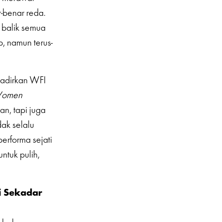
-benar reda.
 balik semua
p, namun terus-
hadirkan WFI
 Women
n, tapi juga
ak selalu
erforma sejati
ntuk pulih,
i Sekadar