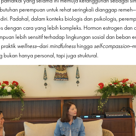
patriarkal yang selama ini memuja ketangguhan sebagai si
ebutuhan perempuan untuk rehat seringkali dianggap remeh
ndiri. Padahal, dalam konteks biologis dan psikologis, perem
s dengan cara yang lebih kompleks. Hormon estrogen dan o
uan lebih sensitif terhadap lingkungan sosial dan beban em
praktik
wellness
—dari
mindfulness
hingga
self-compassion
—m
 bukan hanya personal, tapi juga struktural.