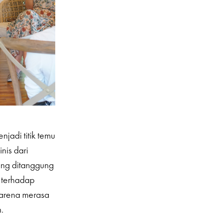
njadi titik temu
nis dari
ang ditanggung
 terhadap
 karena merasa
.