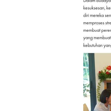
Dalam budaya 
kesuksesan, k
diri mereka se
memproses stre
membuat peremp
yang membuat 
kebutuhan yang