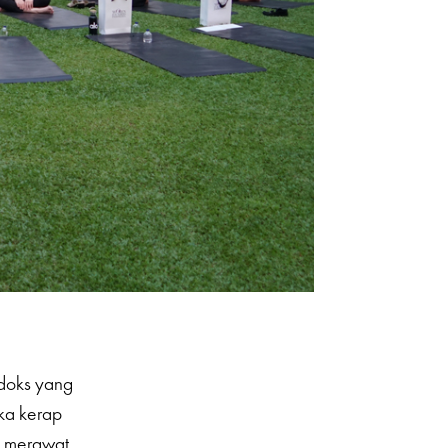
adoks yang
eka kerap
, merawat