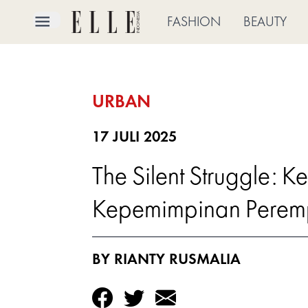
×
FASHION
BEAUTY
FASHION
URBAN
BEAUTY
CULTURE
17 JULI 2025
The Silent Struggle: 
LIFE
Kepemimpinan Pere
BRIDE
ELLE
BY RIANTY RUSMALIA
TV
SHOP