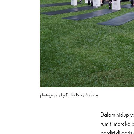
photography by Teuku Rizky Attahasi
Dalam hidup ya
rumit: mereka d
berdiri di gar