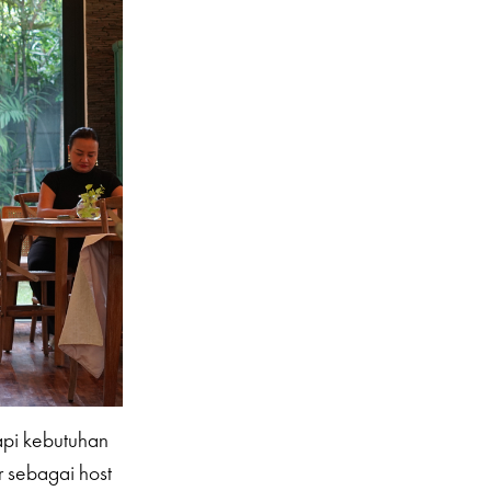
pi kebutuhan
ir sebagai host