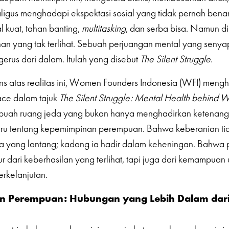
aligus menghadapi ekspektasi sosial yang tidak pernah benar
 kuat, tahan banting,
multitasking
, dan serba bisa. Namun di
ahan yang tak terlihat. Sebuah perjuangan mental yang senya
rus dari dalam. Itulah yang disebut
The Silent Struggle
.
s atas realitas ini, Women Founders Indonesia (WFI) meng
ce dalam tajuk
The Silent Struggle: Mental Health behind
uah ruang jeda yang bukan hanya menghadirkan ketenanga
u tentang kepemimpinan perempuan. Bahwa keberanian tid
a yang lantang; kadang ia hadir dalam keheningan. Bahwa p
r dari keberhasilan yang terlihat, tapi juga dari kemampuan u
erkelanjutan.
an Perempuan: Hubungan yang Lebih Dalam dar