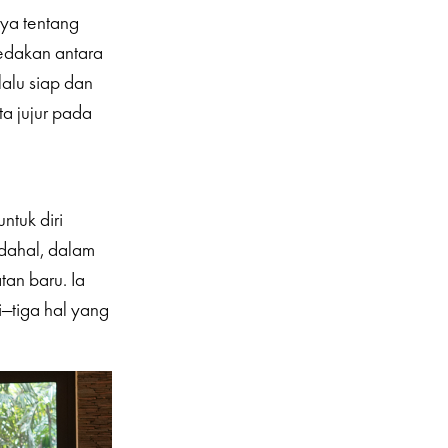
nya tentang
edakan antara
lalu siap dan
ta jujur pada
tuk diri
dahal, dalam
tan baru. Ia
—tiga hal yang