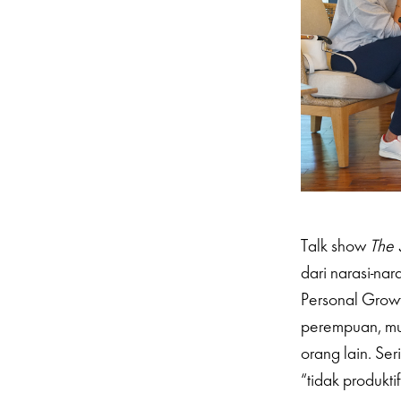
Talk show
The 
dari narasi-nar
Personal Growt
perempuan, mul
orang lain. Se
“tidak produkti