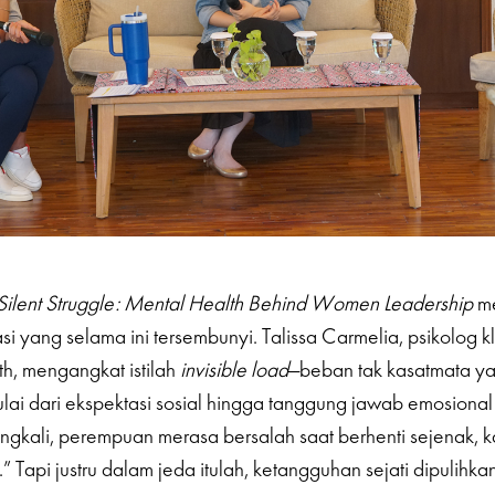
Silent Struggle: Mental Health Behind Women Leadership
me
asi yang selama ini tersembunyi. Talissa Carmelia, psikolog kli
h, mengangkat istilah
invisible load
—beban tak kasatmata y
ai dari ekspektasi sosial hingga tanggung jawab emosional
ringkali, perempuan merasa bersalah saat berhenti sejenak,
f.” Tapi justru dalam jeda itulah, ketangguhan sejati dipulihkan