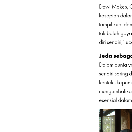
Dewi Makes, Co
kesepian dala
tampil kuat dan
tak boleh goyah
diri sendiri,” u
Jeda sebag
Dalam dunia ya
sendiri serin
konteks kepemi
mengembalikan
esensial dalam