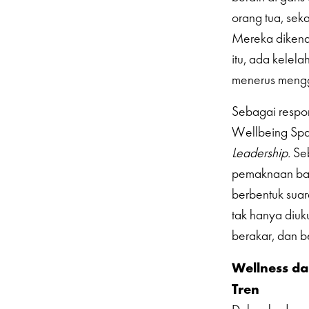
orang tua, sek
Mereka dikenal
itu, ada kelel
menerus mengge
Sebagai respon
Wellbeing Spa
Leadership.
Seb
pemaknaan bar
berbentuk suar
tak hanya diuku
berakar, dan b
Wellness d
Tren