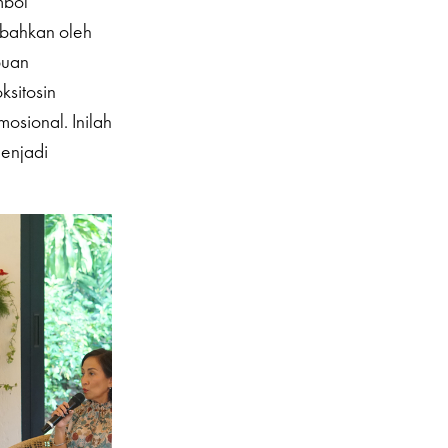
mbol
—bahkan oleh
puan
ksitosin
osional. Inilah
enjadi