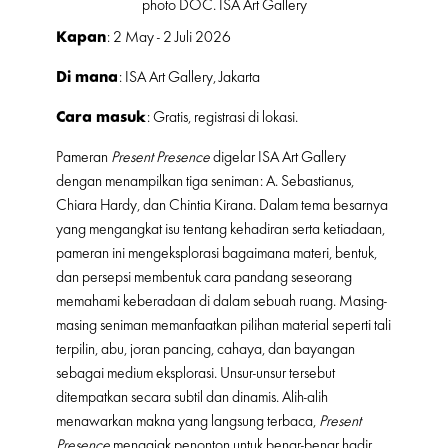
photo DOC. ISA Art Gallery
Kapan
: 2 May - 2 Juli 2026
Di mana
: ISA Art Gallery, Jakarta
Cara masuk
: Gratis, registrasi di lokasi.
Pameran
Present Presence
digelar ISA Art Gallery
dengan menampilkan tiga seniman: A. Sebastianus,
Chiara Hardy, dan Chintia Kirana. Dalam tema besarnya
yang mengangkat isu tentang kehadiran serta ketiadaan,
pameran ini mengeksplorasi bagaimana materi, bentuk,
dan persepsi membentuk cara pandang seseorang
memahami keberadaan di dalam sebuah ruang. Masing-
masing seniman memanfaatkan pilihan material seperti tali
terpilin, abu, joran pancing, cahaya, dan bayangan
sebagai medium eksplorasi. Unsur-unsur tersebut
ditempatkan secara subtil dan dinamis. Alih-alih
menawarkan makna yang langsung terbaca,
Present
Presence
mengajak penonton untuk benar-benar hadir