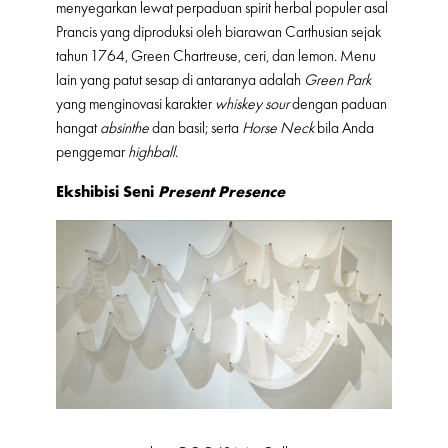
menyegarkan lewat perpaduan spirit herbal populer asal
Prancis yang diproduksi oleh biarawan Carthusian sejak
tahun 1764, Green Chartreuse, ceri, dan lemon. Menu
lain yang patut sesap di antaranya adalah
Green Park
yang menginovasi karakter
whiskey sour
dengan paduan
hangat
absinthe
dan basil; serta
Horse
Neck
bila Anda
penggemar
highball
.
Ekshibisi Seni
Present Presence