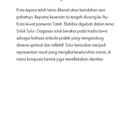
Kota Jepara telah lama dikenal akan keindahan seni
pahatnya. Reputasi kesenian itu tengah diusung ke Ibu
Kota lewat pameran Tatah. Ekshibisi digubah dalam tema
Suluk Sulur. Gagasan suluk berakar pada tradisi Jawa
sebagai bahasa simbolis praktik yang mengandung
dimensi spiritual dan reflektif. Sulur kemudian menjadi
representasi visual yang mengikat keseluruhan narasi, di
mana komposisi bentuk juga merefleksikan identitas
Jepara sebagai ruang pertemuan berbagai pengaruh
budaya (Tionghoa, Islam pesisir, dan Eropa) yang
berpadu secara organis dalam serat kayu. Lebih dari 35
karya baru ditampilkan dalam zona-zona tematik yang
dirancang dinamis. Narasinya bergerak dari linimasa
sejarah era Ratu Shima, berlanjut ke budaya maritim
melalui instalasi kapal Jung, hingga jejak visual
perempuan Jepara lewat Batik Kartini dan lukisan angsa
yang legendaris. Di sini, pengunjung tidak hanya melihat
karya, tetapi juga diajak memahami proses, konteks, dan