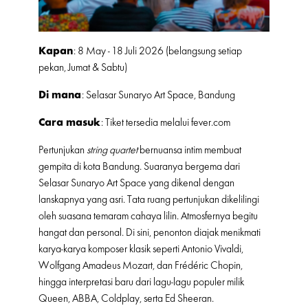
Kapan
: 8 May - 18 Juli 2026 (belangsung setiap
pekan, Jumat & Sabtu)
Di mana
: Selasar Sunaryo Art Space, Bandung
Cara masuk
: Tiket tersedia melalui fever.com
Pertunjukan
string
quartet
bernuansa intim membuat
gempita di kota Bandung. Suaranya bergema dari
Selasar Sunaryo Art Space yang dikenal dengan
lanskapnya yang asri. Tata ruang pertunjukan dikelilingi
oleh suasana temaram cahaya lilin. Atmosfernya begitu
hangat dan personal. Di sini, penonton diajak menikmati
karya-karya komposer klasik seperti Antonio Vivaldi,
Wolfgang Amadeus Mozart, dan Frédéric Chopin,
hingga interpretasi baru dari lagu-lagu populer milik
Queen, ABBA, Coldplay, serta Ed Sheeran.