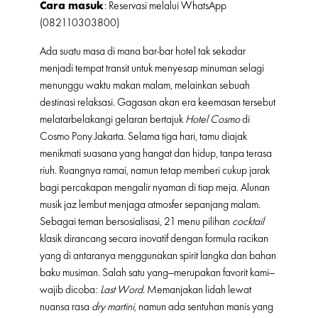
Cara masuk
: Reservasi melalui WhatsApp
(082110303800)
Ada suatu masa di mana bar-bar hotel tak sekadar
menjadi tempat transit untuk menyesap minuman selagi
menunggu waktu makan malam, melainkan sebuah
destinasi relaksasi. Gagasan akan era keemasan tersebut
melatarbelakangi gelaran bertajuk
Hotel Cosmo
di
Cosmo Pony Jakarta. Selama tiga hari, tamu diajak
menikmati suasana yang hangat dan hidup, tanpa terasa
riuh. Ruangnya ramai, namun tetap memberi cukup jarak
bagi percakapan mengalir nyaman di tiap meja. Alunan
musik jaz lembut menjaga atmosfer sepanjang malam.
Sebagai teman bersosialisasi, 21 menu pilihan
cocktail
klasik dirancang secara inovatif dengan formula racikan
yang di antaranya menggunakan spirit langka dan bahan
baku musiman. Salah satu yang—merupakan favorit kami—
wajib dicoba:
Last Word
. Memanjakan lidah lewat
nuansa rasa
dry martini
, namun ada sentuhan manis yang