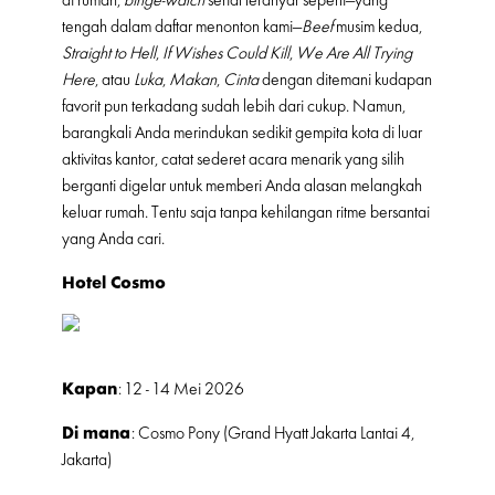
di rumah,
binge-watch
serial teranyar seperti—yang
tengah dalam daftar menonton kami—
Beef
musim kedua,
Straight
to Hell
,
If Wishes Could Kill
,
We Are All Trying
Here
, atau
Luka
,
Makan
,
Cinta
dengan ditemani kudapan
favorit pun terkadang sudah lebih dari cukup. Namun,
barangkali Anda merindukan sedikit gempita kota di luar
aktivitas kantor, catat sederet acara menarik yang silih
berganti digelar untuk memberi Anda alasan melangkah
keluar rumah. Tentu saja tanpa kehilangan ritme bersantai
yang Anda cari.
Hotel Cosmo
Kapan
: 12 - 14 Mei 2026
Di mana
: Cosmo Pony (Grand Hyatt Jakarta Lantai 4,
Jakarta)