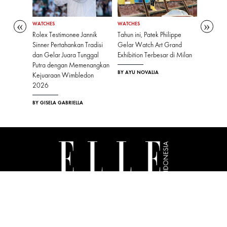
WATCHES
WATCHES
WATCHES
Satu
Rolex Testimonee Jannik
Tahun ini, Patek Philippe
Seratus 
Sinner Pertahankan Tradisi
Gelar Watch Art Grand
Pencipta
dan Gelar Juara Tunggal
Exhibition Terbesar di Milan
Terus Me
sisi
Putra dengan Memenangkan
Konstan
BY AYU NOVALIA
Kejuaraan Wimbledon
BY GISELA
2026
BY GISELA GABRIELLA
ABOUT US