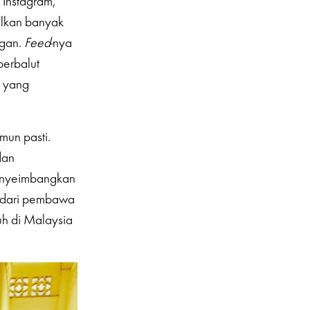
 Instagram,
ilkan banyak
ngan.
Feed
-nya
berbalut
k yang
mun pasti.
dan
enyeimbangkan
ik dari pembawa
uh di Malaysia