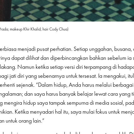
n Prada; makeup Khir Khalid; hair Cody Chua)
erbiasa menjadi pusat perhatian. Setiap unggahan, busana
rinya dapat dilihat dan diperbincangkan bahkan sebelum ia
akang. Namun ketika setiap versi diri terpampang di hadap
gi jati diri yang sebenarnya untuk tersesat. Ia mengakui, it
henti sejenak. “Dalam hidup, Anda harus melalui berbagai
engalaman; dan saya harus banyak belajar lewat cara yang 
g mengira hidup saya tampak sempurna di media sosial, pad
kian. Ketika menyadari hal itu, saya mulai fokus untuk menja
an untuk orang lain.”