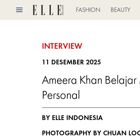
×
FASHION
BEAUTY
FASHION
INTERVIEW
BEAUTY
CULTURE
11 DESEMBER 2025
Ameera Khan Belajar 
LIFE
Personal
BRIDE
ELLE
BY ELLE INDONESIA
TV
PHOTOGRAPHY BY CHUAN LO
SHOP