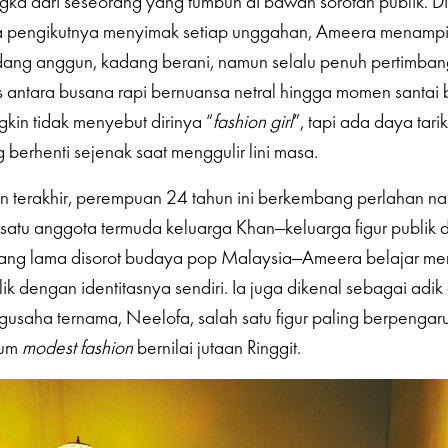
ka dari seseorang yang tumbuh di bawah sorotan publik. Di
ta pengikutnya menyimak setiap unggahan, Ameera menamp
adang anggun, kadang berani, namun selalu penuh pertimba
 antara busana rapi bernuansa netral hingga momen santai 
gkin tidak menyebut dirinya “
fashion girl
”, tapi ada daya tari
berhenti sejenak saat menggulir lini masa.
 terakhir, perempuan 24 tahun ini berkembang perlahan na
satu anggota termuda keluarga Khan—keluarga figur publik 
ang lama disorot budaya pop Malaysia—Ameera belajar m
lik dengan identitasnya sendiri. Ia juga dikenal sebagai ad
usaha ternama, Neelofa, salah satu figur paling berpengar
ium
modest fashion
bernilai jutaan Ringgit.