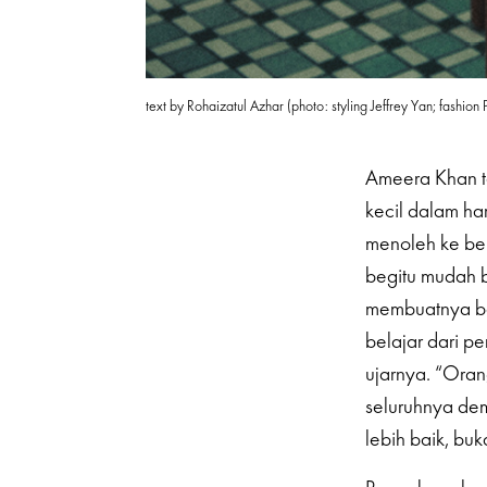
text by Rohaizatul Azhar (photo: styling Jeffrey Yan; fashio
Ameera Khan t
kecil dalam ha
menoleh ke bel
begitu mudah ba
membuatnya ber
belajar dari p
ujarnya. “Oran
seluruhnya demi
lebih baik, buk