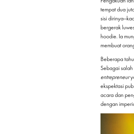
Pengakuan lang
tempat dua ju
sisi dirinya—k
bergerak luwes
hoodie. Ia mun
membuat orang 
Beberapa tahun
Sebagai salah 
entrepreneur
y
ekspektasi pub
acara dan peng
dengan imper