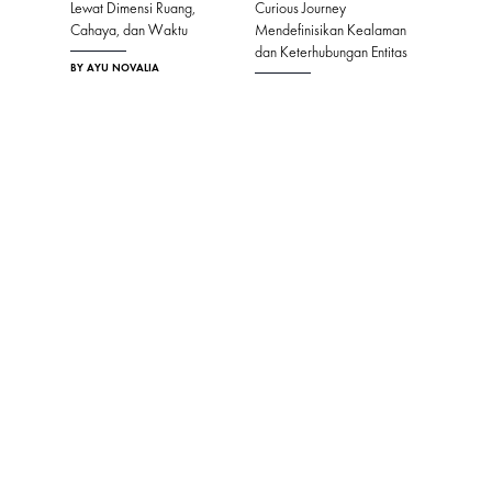
Lewat Dimensi Ruang,
Curious Journey
Collezio
sia
Cahaya, dan Waktu
Mendefinisikan Kealaman
Dengan
dan Keterhubungan Entitas
untuk Pe
BY AYU NOVALIA
Mara Art
BY AYU NOVALIA
Periode
BY ELLE I
ABOUT US
MASTHEAD
CONTACT