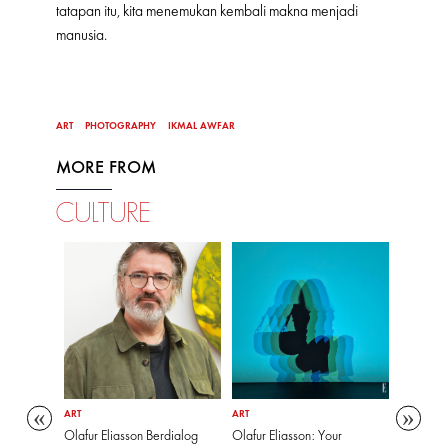
tatapan itu, kita menemukan kembali makna menjadi
manusia.
ART
PHOTOGRAPHY
IKMAL AWFAR
MORE FROM
CULTURE
ART
ART
ART
ndungan
Olafur Eliasson Berdialog
Olafur Eliasson: Your
Kolabor