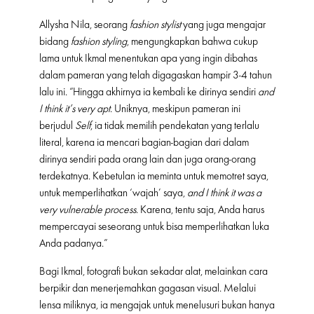
Allysha Nila, seorang
fashion stylist
yang juga mengajar
bidang
fashion styling
, mengungkapkan bahwa cukup
lama untuk Ikmal menentukan apa yang ingin dibahas
dalam pameran yang telah digagaskan hampir 3-4 tahun
lalu ini. “Hingga akhirnya ia kembali ke dirinya sendiri
and
I think it’s very apt
. Uniknya, meskipun pameran ini
berjudul
Self
, ia tidak memilih pendekatan yang terlalu
literal, karena ia mencari bagian-bagian dari dalam
dirinya sendiri pada orang lain dan juga orang-orang
terdekatnya. Kebetulan ia meminta untuk memotret saya,
untuk memperlihatkan ‘wajah’ saya,
and I think it was a
very vulnerable process
. Karena, tentu saja, Anda harus
mempercayai seseorang untuk bisa memperlihatkan luka
Anda padanya.”
Bagi Ikmal, fotografi bukan sekadar alat, melainkan cara
berpikir dan menerjemahkan gagasan visual. Melalui
lensa miliknya, ia mengajak untuk menelusuri bukan hanya