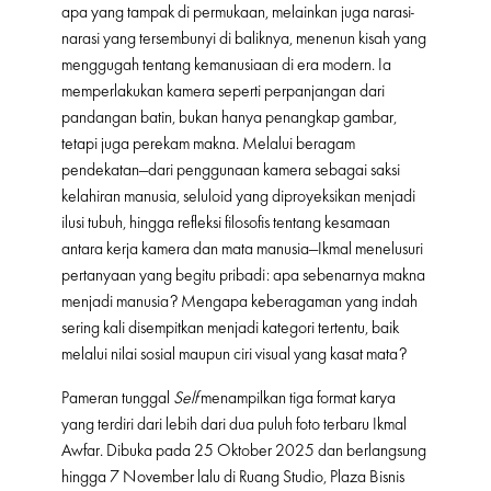
apa yang tampak di permukaan, melainkan juga narasi-
narasi yang tersembunyi di baliknya, menenun kisah yang
menggugah tentang kemanusiaan di era modern. Ia
memperlakukan kamera seperti perpanjangan dari
pandangan batin, bukan hanya penangkap gambar,
tetapi juga perekam makna. Melalui beragam
pendekatan—dari penggunaan kamera sebagai saksi
kelahiran manusia, seluloid yang diproyeksikan menjadi
ilusi tubuh, hingga refleksi filosofis tentang kesamaan
antara kerja kamera dan mata manusia—Ikmal menelusuri
pertanyaan yang begitu pribadi: apa sebenarnya makna
menjadi manusia? Mengapa keberagaman yang indah
sering kali disempitkan menjadi kategori tertentu, baik
melalui nilai sosial maupun ciri visual yang kasat mata?
Pameran tunggal
Self
menampilkan tiga format karya
yang terdiri dari lebih dari dua puluh foto terbaru Ikmal
Awfar. Dibuka pada 25 Oktober 2025 dan berlangsung
hingga 7 November lalu di Ruang Studio, Plaza Bisnis