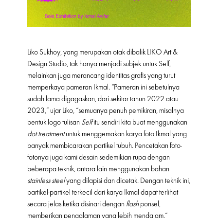
Liko Sukhoy, yang merupakan otak dibalik LIKO Art &
Design Studio, tak hanya menjadi subjek untuk Self,
melainkan juga merancang identitas grafis yang turut
memperkaya pameran Ikmal. “Pameran ini sebetulnya
sudah lama digagaskan, dari sekitar tahun 2022 atau
2023,” ujar Liko, “semuanya penuh pemikiran, misalnya
bentuk logo tulisan
Self
itu sendiri kita buat menggunakan
dot treatment
untuk menggemakan karya foto Ikmal yang
banyak membicarakan partikel tubuh. Pencetakan foto-
fotonya juga kami desain sedemikian rupa dengan
beberapa teknik, antara lain menggunakan bahan
stainless steel
yang dilapisi dan dicetak. Dengan teknik ini,
partikel-partikel terkecil dari karya Ikmal dapat terlihat
secara jelas ketika disinari dengan
flash
ponsel,
memberikan pengalaman yang lebih mendalam.”