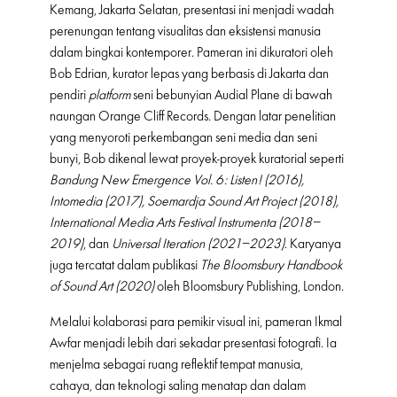
Kemang, Jakarta Selatan, presentasi ini menjadi wadah
perenungan tentang visualitas dan eksistensi manusia
dalam bingkai kontemporer. Pameran ini dikuratori oleh
Bob Edrian, kurator lepas yang berbasis di Jakarta dan
pendiri
platform
seni bebunyian Audial Plane di bawah
naungan Orange Cliff Records. Dengan latar penelitian
yang menyoroti perkembangan seni media dan seni
bunyi, Bob dikenal lewat proyek-proyek kuratorial seperti
Bandung New Emergence Vol. 6: Listen! (2016),
Intomedia (2017), Soemardja Sound Art Project (2018),
International Media Arts Festival Instrumenta (2018–
2019)
, dan
Universal Iteration (2021–2023)
. Karyanya
juga tercatat dalam publikasi
The Bloomsbury Handbook
of Sound Art (2020)
oleh Bloomsbury Publishing, London.
Melalui kolaborasi para pemikir visual ini, pameran Ikmal
Awfar menjadi lebih dari sekadar presentasi fotografi. Ia
menjelma sebagai ruang reflektif tempat manusia,
cahaya, dan teknologi saling menatap dan dalam