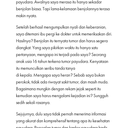
payudara. Awalnya saya merasa itu hanya sekadar
benjolan biasa. Tapi lama-kelamaan benjolannya terasa
makin nyata.
Setelah berhasil mengumpulkan nyali dan keberanian,
saya ditemani ibu pergi ke dokter untuk memeriksakan diri.
Hasilnya? Benjolan itu ternyata tumor dan harus segera
diangkat. Yang saya pikirkan waktu itu hanya satu
pertanyaan, mengapa ini terjadi pada saya? Seorang
anak usia 16 tahun terkena tumor payudara. Kenyataan
itu memunculkan seribu tanda tanya
di kepala. Mengapa saya heran? Sebab saya bukan
perokok, tidak ada riwayat sakit tumor, dan masih muda.
Bagaimana mungkin dengan rekam jejak seperti itu
kemudian saya harus mengalami kejadian ini? Sungguh
sedih sekali rasanya.
Sejujurnya, dulu saya tidak pernah menerima informasi
yang akurat dan komprehensif tentang apa itu kesehatan
payudara. Persoalan tumor dan kanker payudara hadir