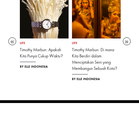
LIFE
LIFE
LIFE
Wahai
Timothy Marbun: Apakah
Timothy Marbun: Di mana
Gita Syah
Kita Punya Cukup Waktu?
Kita Berdiri dalam
'Luxury' 
Menciptakan Seni yang
Tapi Uku
BY ELLE INDONESIA
Membangun Sebuah Kota?
Ketetapa
Masing"
BY ELLE INDONESIA
BY ELLE I