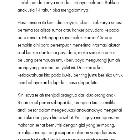
jumlah penderitanya naik dan usianya melebar. Bahkan
anak usia 14 tahun bisa mengalaminya!
Hasil temuan itu kemudian saya tuliskan untuk karya skripsi
bertema sosialisasi tumor atau kanker payudara kepada
para remaja. Mengapa saya melakukan ini? Sebab
semakin dini para perempuan menerima informasi akurat
soal kanker dan tumor payudara, maka semakin besar
peluang perempuan untuk berupaya mengurangi jumlah
orang yang terkena penyakit ini. Dan kerap kali
ketidaktahuan kita pada isu-isu penting justru berisiko untuk
membahayakan hidup dan masa depan kita.
Kini saya telah menjadi orangtua dari dua orang anak.
Bicara soal peran sebagai ibu, orangtua turut memiliki
andil besar dalam mengedukasi anak-anaknya mengenai
perilaku dan gaya hidup sehat. Pentingnya mengonsumsi
makanan sehat bernutrisi dengan gizi yang seimbang,
sekaligus mengurangi asupan makanan yang diproses
secara berlebih. Hal ini yang saya berusaha terapkan