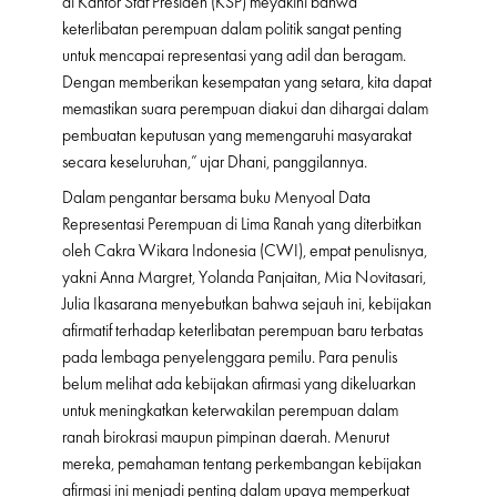
di Kantor Staf Presiden (KSP) meyakini bahwa
keterlibatan perempuan dalam politik sangat penting
untuk mencapai representasi yang adil dan beragam.
Dengan memberikan kesempatan yang setara, kita dapat
memastikan suara perempuan diakui dan dihargai dalam
pembuatan keputusan yang memengaruhi masyarakat
secara keseluruhan,” ujar Dhani, panggilannya.
Dalam pengantar bersama buku Menyoal Data
Representasi Perempuan di Lima Ranah yang diterbitkan
oleh Cakra Wikara Indonesia (CWI), empat penulisnya,
yakni Anna Margret, Yolanda Panjaitan, Mia Novitasari,
Julia Ikasarana menyebutkan bahwa sejauh ini, kebijakan
afirmatif terhadap keterlibatan perempuan baru terbatas
pada lembaga penyelenggara pemilu. Para penulis
belum melihat ada kebijakan afirmasi yang dikeluarkan
untuk meningkatkan keterwakilan perempuan dalam
ranah birokrasi maupun pimpinan daerah. Menurut
mereka, pemahaman tentang perkembangan kebijakan
afirmasi ini menjadi penting dalam upaya memperkuat