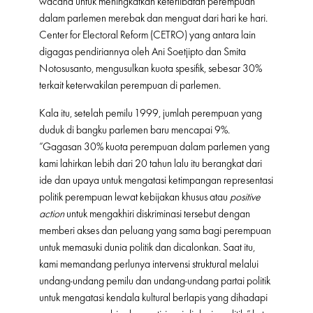
wacana untuk meningkatkan keterlibatan perempuan
dalam parlemen merebak dan menguat dari hari ke hari.
Center for Electoral Reform (CETRO) yang antara lain
digagas pendiriannya oleh Ani Soetjipto dan Smita
Notosusanto, mengusulkan kuota spesifik, sebesar 30%
terkait keterwakilan perempuan di parlemen.
Kala itu, setelah pemilu 1999, jumlah perempuan yang
duduk di bangku parlemen baru mencapai 9%.
“Gagasan 30% kuota perempuan dalam parlemen yang
kami lahirkan lebih dari 20 tahun lalu itu berangkat dari
ide dan upaya untuk mengatasi ketimpangan representasi
politik perempuan lewat kebijakan khusus atau
positive
action
untuk mengakhiri diskriminasi tersebut dengan
memberi akses dan peluang yang sama bagi perempuan
untuk memasuki dunia politik dan dicalonkan. Saat itu,
kami memandang perlunya intervensi struktural melalui
undang-undang pemilu dan undang-undang partai politik
untuk mengatasi kendala kultural berlapis yang dihadapi