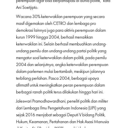
perempuan agar bisa berpartisipasi di dunia politik,” kata
Ani Soetjipto.
Wacana 30% keterwakilan perempuan yang secara
masif digemakan oleh CETRO dan lembaga pro
demokrasi lainnya juga para aktivis perempuan dalam
kurun 1999 hingga 2004, berhasil menaikkan
keterwakilan ini. Selain berhasil membuahkan undang-
undang pemilu dan undang-undang partai politik yang
mengatur soal keterwakilan dalam politik, pada pemilu
2004 dan selanjutnya, angka keterwakilan perempuan
dalam parlemen mulai bertambah, meskipun jalannya
terbilang perlahan. Pasca 2004, berbagai upaya
afirmatif untuk meningkatkan peran perempuan dalam
berbagai ranah politik terus dilakukan hingga hari ini.
Jaleswari Pramodhawardhani, peneliti politik dan militer
dari Lembaga Ilmu Pengetahuan Indonesia (LIPI) yang
sejak 2016 menjabat sebagai Deputi V bidang Politik,
Hukum, Keamanan, Pertahanan dan Hak Asasi Manusia