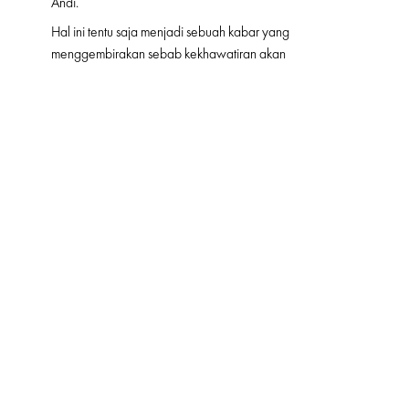
Andi.
Hal ini tentu saja menjadi sebuah kabar yang
menggembirakan sebab kekhawatiran akan
memudarnya nasionalisme bangsa karena tersapu
perkembangan zaman dan teknologi menjadi tak perlu
lagi. Sebab nasionalisme, akan selalu hidup dan bisa
menjadi pengikat rasa kebangsaan selama kita mau
bersama-sama merawat, meremajakan, dan membuatnya
tetap relevan.
FEATURE
LIFE
NASIONALISM
MORE FROM
LIFE