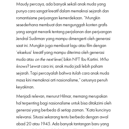
Maudy percaya, ada banyak sekali anak muda yang
punya cara sangat kreatif dalam memaknai sejarah dan
romantisisme perjuangan kemerdekaan. “Mungkin
sesederhana membuat dan mengunggah konten grafis
yang sangat menarik tentang perjalanan dan perjuangan
Jendral Sudirman yang mampu dimengerti oleh generasi
saat ini. Mungkin juga membuat lagu atau film dengan
‘eksekusi’ kreatif yang mampu diterima oleh generasi
muda atau
on the next level
, bikin NFT Ibu Kartini.
Who
knows
? Lewat cara ini, anak muda jadi lebih paham
sejarah. Tapi percayalah bahwa itulah cara anak muda
masa kini memaknai arti nasionalisme,” cetusnya penuh
keyakinan.
Menjadi relevan, menurut Hilmar, memang merupakan
hal terpenting bagi nasionalisme untuk bisa ditakzimi oleh
generasi yang berbeda di setiap zaman. “Kata kuncinya
relevansi. Situasi sekarang tentu berbeda dengan awal
abad 20 atau 1945. Ada banyak tantangan baru yang