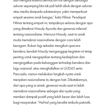
dan menguat karena bermacam hal dengan berbagai
saluran sepanjang kita tak jadi lebih sibuk dengan saluran
atau media daripada substansinya, yakni memperkuat
empati sesama anak bangsa,” kata Hilmar. Pendapat
Hilmar tentang empati ini, tampaknya selaras dengan apa
yang dimaknai Maudy Ayunda dan generasi milenial
tentang nasionalisme. Menurut Maudy, saat ini anak
muda memaknai nasionalisme dengan cara lebih
beragam. Bukan lagi sekadar mengikuti upacara
bendera, kendati Maudy menganggap kegiatan ini tetap
penting untuk mengajarkan tentang kedisiplinan dan
mengingatkan pada kebanggan terhadap bendera dan
lagu nasional, atau menghafalkan isi UUD45 serta
Pancasila, namun melakukan langkah nyata untuk
menjalani nasionalisme itu dengan hati. Dikatakannya,
dari apa yang ia amati, generasi muda saat ini lebih
memaknai nasionalisme sebagai aksi nyata yang
memberi dampak positif yang lebih besar dan lebih luas
bagi masyarakat. “Hal-hal yang bersifat simbolis patriotik,