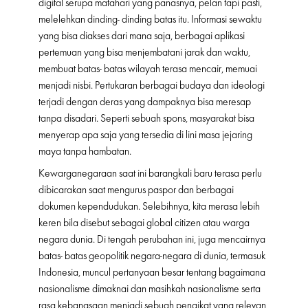
digital serupa matahari yang panasnya, pelan tapi pasti,
melelehkan dinding- dinding batas itu. Informasi sewaktu
yang bisa diakses dari mana saja, berbagai aplikasi
pertemuan yang bisa menjembatani jarak dan waktu,
membuat batas- batas wilayah terasa mencair, memuai
menjadi nisbi. Pertukaran berbagai budaya dan ideologi
terjadi dengan deras yang dampaknya bisa meresap
tanpa disadari. Seperti sebuah spons, masyarakat bisa
menyerap apa saja yang tersedia di lini masa jejaring
maya tanpa hambatan.
Kewarganegaraan saat ini barangkali baru terasa perlu
dibicarakan saat mengurus paspor dan berbagai
dokumen kependudukan. Selebihnya, kita merasa lebih
keren bila disebut sebagai global citizen atau warga
negara dunia. Di tengah perubahan ini, juga mencairnya
batas- batas geopolitik negara-negara di dunia, termasuk
Indonesia, muncul pertanyaan besar tentang bagaimana
nasionalisme dimaknai dan masihkah nasionalisme serta
rasa kebangsaan menjadi sebuah pengikat yang relevan