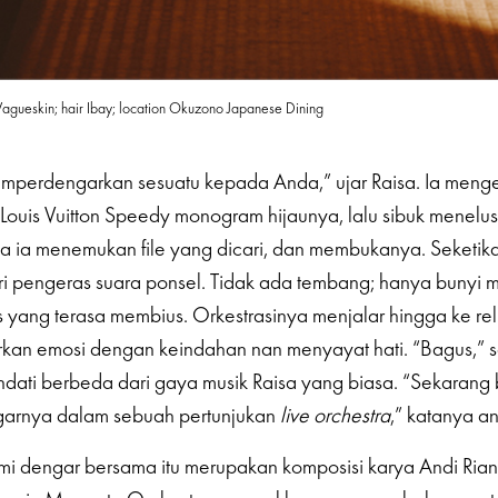
 Vagueskin; hair Ibay; location Okuzono Japanese Dining
emperdengarkan sesuatu kepada Anda,” ujar Raisa. Ia meng
 Louis Vuitton Speedy monogram hijaunya, lalu sibuk menelusu
a ia menemukan file yang dicari, dan membukanya. Seketika 
i pengeras suara ponsel. Tidak ada tembang; hanya bunyi
s yang terasa membius. Orkestrasinya menjalar hingga ke re
kan emosi dengan keindahan nan menyayat hati. “Bagus,” 
ndati berbeda dari gaya musik Raisa yang biasa. “Sekaran
arnya dalam sebuah pertunjukan
live orchestra
,” katanya an
i dengar bersama itu merupakan komposisi karya Andi Rian