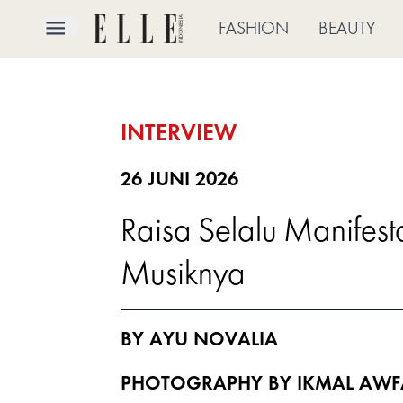
×
FASHION
BEAUTY
FASHION
INTERVIEW
BEAUTY
CULTURE
26 JUNI 2026
Raisa Selalu Manifest
LIFE
Musiknya
BRIDE
ELLE
BY AYU NOVALIA
TV
PHOTOGRAPHY BY IKMAL AWF
SHOP