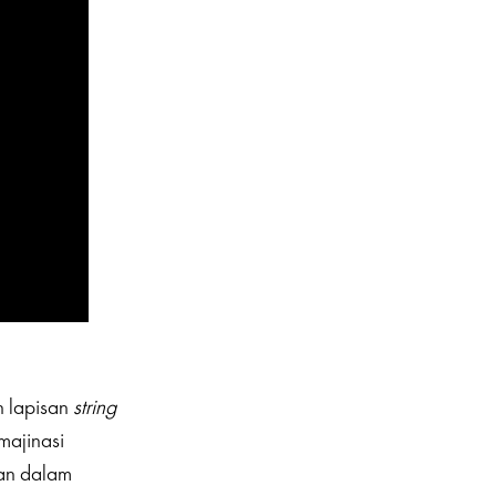
n lapisan
string
majinasi
kan dalam