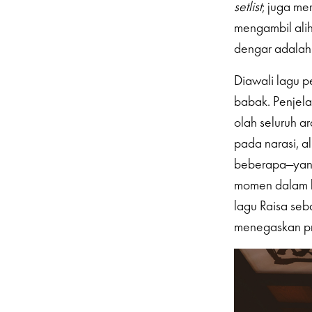
setlist
; juga me
mengambil ali
dengar adalah 
Diawali lagu p
babak. Penjel
olah seluruh a
pada narasi, al
beberapa—yang
momen dalam hi
lagu Raisa seb
menegaskan pr