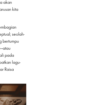
ra akan
rusan kita
pembagian
tual; seolah-
ng bertumpu
gu—atau
ali pada
atkan lagu-
ar Raisa