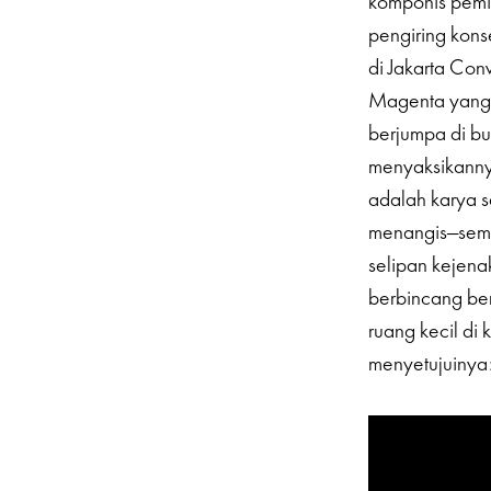
komponis pemi
pengiring kons
di Jakarta Con
Magenta yang n
berjumpa di bu
menyaksikanny
adalah karya 
menangis—semu
selipan kejen
berbincang ber
ruang kecil di
menyetujuinya: