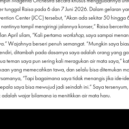
mpin Magenta Orchestra secara khusus menggubahnya unt
er tunggal Raisa pada 6 dan 7 Juni 2026. Dalam gelaran y
vention Center (JCC) tersebut, “Akan ada sekitar 50 hingga 6
antinya tampil mengiringi jalannya konser,” Raisa bercerita
lan April silam, “Kali pertama
workshop
, saya sampai menan
a.” Wajahnya berseri penuh semangat. “Mungkin saya bias 
sendiri, ditambah pada dasarnya saya adalah orang yang 
a teman saya pun sering kali meragukan air mata saya,” k
akaan yang memecahkan tawa, dan selalu bisa ditemukan m
samanya, “Tapi bagaimana saya tidak menangis jika ide-ide 
 kepala saya bisa mewujud jadi seindah ini.” Saya tersenyum,
 adalah wajar bilamana ia menitikkan air mata haru.