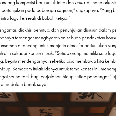
rancang komposisi baru untuk intro dan
outro
, di mana orkest
h pertunjukan pada beberapa segmen,” ungkapnya, “Yang ba
intro lagu Terserah di babak ketiga.”
engantar, diakhiri penutup, dan pertunjukan disusun dalam 
asannya terdengar mengisyaratkan sebuah pendekatan konsep
ransemen dirancang untuk menjalin atmosfer pertunjukan ya
ih-alih sekadar konser musik. “Setiap orang memiliki satu la
, begitu mendengarnya, seketika bisa membawa kita kemb
dup. Semacam itulah idenya untuk tema konser ini, menemp
agai soundtrack bagi perjalanan hidup setiap pendengar,” uj
emis dalam benak saya.