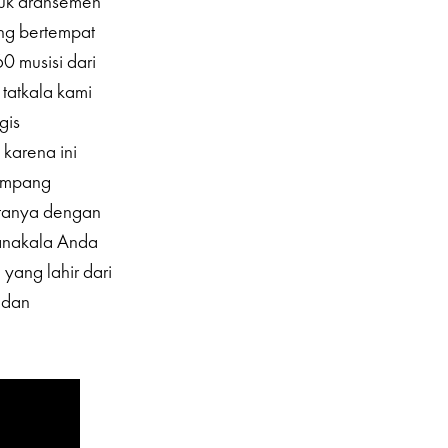
uk aransemen
ang bertempat
0 musisi dari
 tatkala kami
gis
karena ini
gampang
atanya dengan
anakala Anda
yang lahir dari
 dan