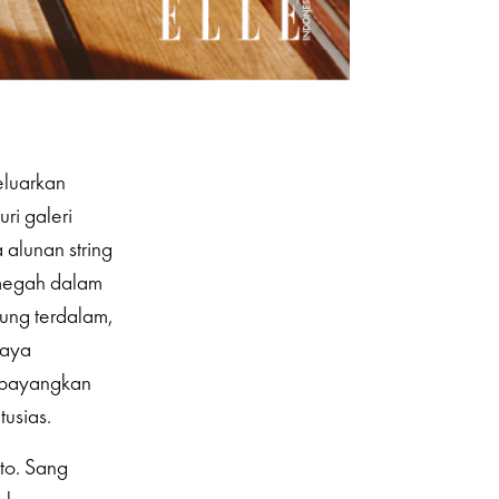
eluarkan
ri galeri
alunan string
 megah dalam
lung terdalam,
saya
g bayangkan
tusias.
to. Sang