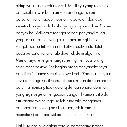
hidupnya terasa begitu kohesif. Musiknya yang romantis
dan sedikit lawas berjalan selaras dengan selera
personalnya terhadap mobil antik, pakaian klasik, dan
ketertarikannya pada hal-hal yang punya karakter. Dalam
banyak hal, Adikara terdengar seperti penyanyi muda
yang lahir di zaman yang salah—atau mungkin justru
sangat tepat untuk zaman ini, ketika publik mulai lelah
pada persona yang terlalu dibentuk demi algoritma.
Menariknya, energi tenang itu sering membuat orang
salah menebaknya. “Sebagian orang menyangka saya
pendiam,” ujarnya sambil tertawa kecil. “Padahal mungkin
saya cuma agak sulit memulai percakapan dengan orang
baru.” Ia memang tidak datang dengan energi dominan
yang ingin segera menguasai ruangan. Namun justru dari
situ karismanya bekerja: ia lebih memilih mengamati
daripada memotong pembicaraan, lebih tertarik
memahami daripada sekadar terlihat menonjol.
Hal itu terasa pula dalam cara ia memandang proses