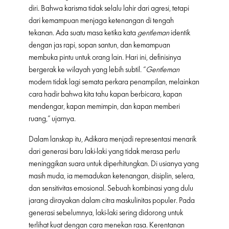
diri. Bahwa karisma tidak selalu lahir dari agresi, tetapi
dari kemampuan menjaga ketenangan di tengah
tekanan. Ada suatu masa ketika kata
gentleman
identik
dengan jas rapi, sopan santun, dan kemampuan
membuka pintu untuk orang lain. Hari ini, definisinya
bergerak ke wilayah yang lebih subtil. “
Gentleman
modern tidak lagi semata perkara penampilan, melainkan
cara hadir bahwa kita tahu kapan berbicara, kapan
mendengar, kapan memimpin, dan kapan memberi
ruang,” ujarnya.
Dalam lanskap itu, Adikara menjadi representasi menarik
dari generasi baru laki-laki yang tidak merasa perlu
meninggikan suara untuk diperhitungkan. Di usianya yang
masih muda, ia memadukan ketenangan, disiplin, selera,
dan sensitivitas emosional. Sebuah kombinasi yang dulu
jarang dirayakan dalam citra maskulinitas populer. Pada
generasi sebelumnya, laki-laki sering didorong untuk
terlihat kuat dengan cara menekan rasa. Kerentanan