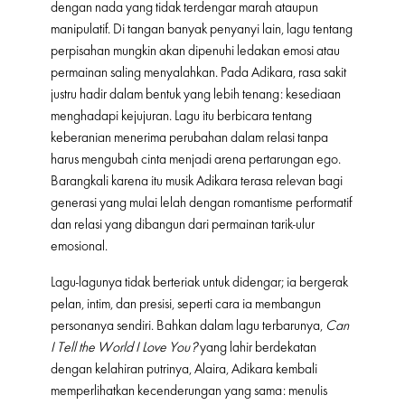
dengan nada yang tidak terdengar marah ataupun
manipulatif. Di tangan banyak penyanyi lain, lagu tentang
perpisahan mungkin akan dipenuhi ledakan emosi atau
permainan saling menyalahkan. Pada Adikara, rasa sakit
justru hadir dalam bentuk yang lebih tenang: kesediaan
menghadapi kejujuran. Lagu itu berbicara tentang
keberanian menerima perubahan dalam relasi tanpa
harus mengubah cinta menjadi arena pertarungan ego.
Barangkali karena itu musik Adikara terasa relevan bagi
generasi yang mulai lelah dengan romantisme performatif
dan relasi yang dibangun dari permainan tarik-ulur
emosional.
Lagu-lagunya tidak berteriak untuk didengar; ia bergerak
pelan, intim, dan presisi, seperti cara ia membangun
personanya sendiri. Bahkan dalam lagu terbarunya,
Can
I Tell the World I Love You?
yang lahir berdekatan
dengan kelahiran putrinya, Alaira, Adikara kembali
memperlihatkan kecenderungan yang sama: menulis