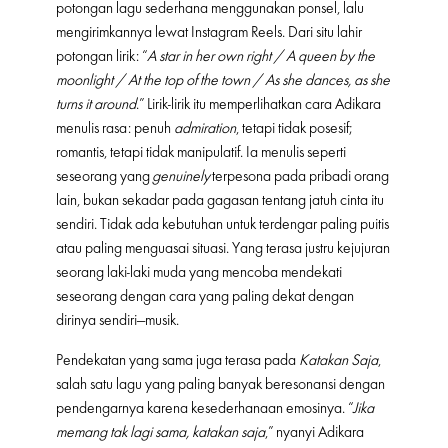
potongan lagu sederhana menggunakan ponsel, lalu
mengirimkannya lewat Instagram Reels. Dari situ lahir
potongan lirik: “
A star in her own right / A queen by the
moonlight / At the top of the town / As she dances, as she
turns it around
.” Lirik-lirik itu memperlihatkan cara Adikara
menulis rasa: penuh
admiration
, tetapi tidak posesif;
romantis, tetapi tidak manipulatif. Ia menulis seperti
seseorang yang
genuinely
terpesona pada pribadi orang
lain, bukan sekadar pada gagasan tentang jatuh cinta itu
sendiri. Tidak ada kebutuhan untuk terdengar paling puitis
atau paling menguasai situasi. Yang terasa justru kejujuran
seorang laki-laki muda yang mencoba mendekati
seseorang dengan cara yang paling dekat dengan
dirinya sendiri—musik.
Pendekatan yang sama juga terasa pada
Katakan Saja
,
salah satu lagu yang paling banyak beresonansi dengan
pendengarnya karena kesederhanaan emosinya. “
Jika
memang tak lagi sama, katakan saja
,” nyanyi Adikara