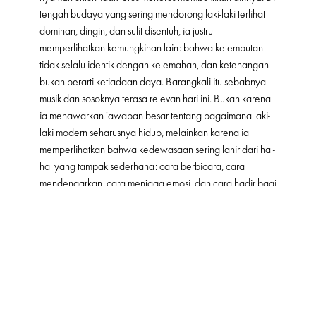
tengah budaya yang sering mendorong laki-laki terlihat
dominan, dingin, dan sulit disentuh, ia justru
memperlihatkan kemungkinan lain: bahwa kelembutan
tidak selalu identik dengan kelemahan, dan ketenangan
bukan berarti ketiadaan daya. Barangkali itu sebabnya
musik dan sosoknya terasa relevan hari ini. Bukan karena
ia menawarkan jawaban besar tentang bagaimana laki-
laki modern seharusnya hidup, melainkan karena ia
memperlihatkan bahwa kedewasaan sering lahir dari hal-
hal yang tampak sederhana: cara berbicara, cara
mendengarkan, cara menjaga emosi, dan cara hadir bagi
orang-orang yang dicintai.
“Saya rasa kelembutan jadi sesuatu yang seksi banget
buat laki-laki,” katanya suatu ketika. “Laki-laki yang bisa
dan berani mengutarakan perasaannya, laki-laki yang
tidak menghindar dari masalah. Rasanya ada kualitas
yang jauh lebih menarik dari sekadar tampil macho yaitu
tanggung jawab dan kelembutan.” Dalam kalimat itu,