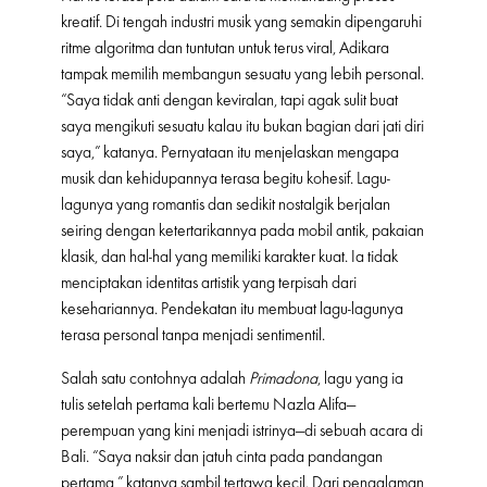
kreatif. Di tengah industri musik yang semakin dipengaruhi
ritme algoritma dan tuntutan untuk terus viral, Adikara
tampak memilih membangun sesuatu yang lebih personal.
“Saya tidak anti dengan keviralan, tapi agak sulit buat
saya mengikuti sesuatu kalau itu bukan bagian dari jati diri
saya,” katanya. Pernyataan itu menjelaskan mengapa
musik dan kehidupannya terasa begitu kohesif. Lagu-
lagunya yang romantis dan sedikit nostalgik berjalan
seiring dengan ketertarikannya pada mobil antik, pakaian
klasik, dan hal-hal yang memiliki karakter kuat. Ia tidak
menciptakan identitas artistik yang terpisah dari
kesehariannya. Pendekatan itu membuat lagu-lagunya
terasa personal tanpa menjadi sentimentil.
Salah satu contohnya adalah
Primadona
, lagu yang ia
tulis setelah pertama kali bertemu Nazla Alifa—
perempuan yang kini menjadi istrinya—di sebuah acara di
Bali. “Saya naksir dan jatuh cinta pada pandangan
pertama,” katanya sambil tertawa kecil. Dari pengalaman