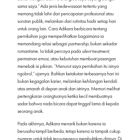
sama saya.” Ada jenis kedewasaan tertentu yang
memang tidak lahir dari pencapaian profesional atau
sorotan publik, melainkan dari rutinitas hadir setiap hari
untuk orang lain. Cara Adikara berbicara tentang
pernikahan juga memperlihatkan bagaimana ia
memandang relasi sebagai
partnership
, bukan sekadar
romantisme. Ia tidak percaya pada
silent treatment
,
permainan emosi, atau kebutuhan membuat pasangan
menebak isi pikiran. “Menurut saya pernikahan itu isinya
ngobrol,” ujarnya. Bahkan ketakutan terbesarnya hari ini
bukan kegagalan karier, melainkan kehilangan kendali
atas amarah di depan anak dan istrinya. Memori melihat
pertengkaran orangtuanya ketika kecil membuatnya
sadar bahwa nada bicara dapat tinggal lama di kepala
seorang anak.
Pada akhirnya, Adikara menarik bukan karena ia
berusaha tampil berbeda, tetapi karena ia tampak cukup
nyaman untuk tidak terus-menerus membuktikan dirinya. Di